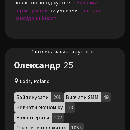
повністю погоджуєтеся з
Умовами
користування
та умовами
Політики
конфіденційності
Світлина завантажується…
Олександр
25
Łódź, Poland
Байдикувати
201
Вивчати SMM
49
Вивчати економіку
58
Волонтерити
202
Говорити про життя
1035