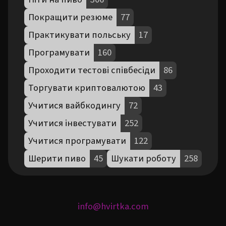
Покращити резюме
77
Практикувати польську
17
Програмувати
160
Проходити тестові співбесіди
86
Торгувати криптовалютою
43
Учитися вайбкодингу
72
Учитися інвестувати
252
Учитися програмувати
122
Шерити пиво
45
Шукати роботу
258
info@hvirtka.com