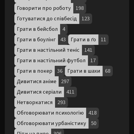
Говорити про роботу
198
Готуватися до співбесід
123
Грати в бейсбол
4
Грати в боулінг
43
Грати в ґо
11
Грати в настільний теніс
141
Грати в настільний футбол
17
Грати в покер
36
Грати в шахи
68
Дивитися аніме
297
Дивитися серіали
411
Нетворкатися
293
Обговорювати психологію
418
Обговорювати урбаністику
50
Піти на пиво
306