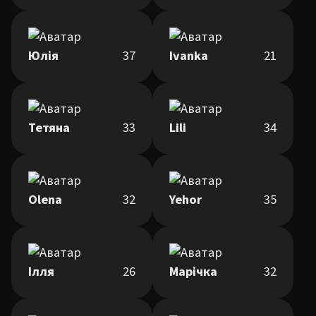
Юлія
37
Ivanka
21
Тетяна
33
Lili
34
Olena
32
Yehor
35
Ілля
26
Марічка
32