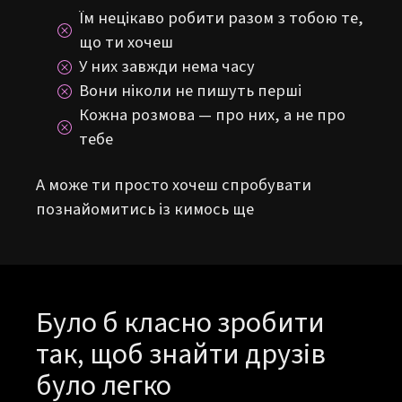
Їм нецікаво робити разом з тобою те,
що ти хочеш
У них завжди нема часу
Вони ніколи не пишуть перші
Кожна розмова — про них, а не про
тебе
А може ти просто хочеш спробувати
познайомитись із кимось ще
Було б класно зробити
так, щоб знайти друзів
було легко