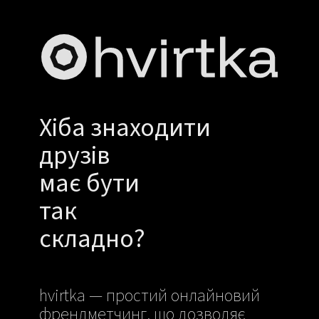
Хіба знаходити
друзів
має бути
так
складно?
hvirtka — простий онлайновий
френдметчинг, що дозволяє