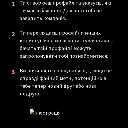
1
Ти створюєш профайл та вказуєш, які
ти маєш бажання. Для чого тобі не
завадить компанія.
2
Ти переглядаєш профайли инших
користувачів, инші користувачі також
бачать твій профайл і можуть
запропонувати тобі познайомитися.
3
Ви починаєте спілкуватися, і, якщо це
справді файний метч, потенційно в
тебе тепер новий друг або нова
подруга.