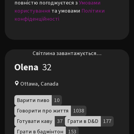
повністю погоджуєтеся з
Умовами
користування
та умовами
Політики
конфіденційності
Світлина завантажується…
Olena
32
Ottawa, Canada
Варити пиво
10
Говорити про життя
1038
Готувати каву
37
Грати в D&D
177
Грати в бадмінтон
153