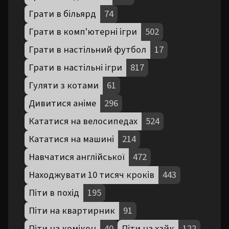
Грати в більярд
74
Грати в комп'ютерні ігри
502
Грати в настільний футбол
17
Грати в настільні ігри
817
Гуляти з котами
61
Дивитися аніме
296
Кататися на велосипедах
524
Кататися на машині
214
Навчатися англійської
472
Находжувати 10 тисяч кроків
443
Піти в похід
195
Піти на квартирник
91
Піти на комікон
40
Піти на хайк
122