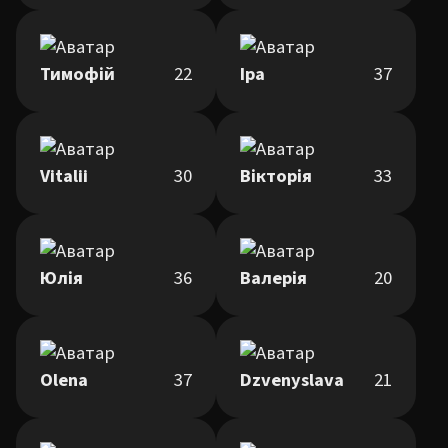
Тимофій
22
Іра
37
Vitalii
30
Вікторія
33
Юлія
36
Валерія
20
Olena
37
Dzvenyslava
21