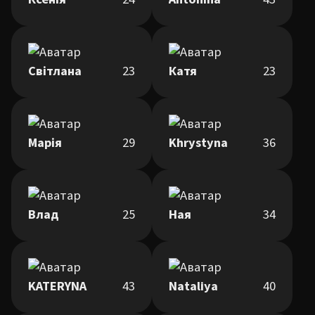
Світлана
23
Катя
23
Марія
29
Khrystyna
36
Влад
25
Ная
34
KATERYNA
43
Nataliya
40