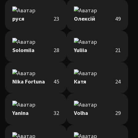
руся
23
Олексій
49
Solomiia
28
Yuliia
21
Nika Fortuna
45
Катя
24
Yanina
32
Volha
29