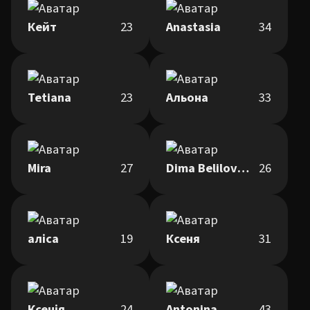
Кейт
23
Anastasia
34
Tetiana
23
Альона
33
Mira
27
Dima Belilovskiy
26
аліса
19
Ксеня
31
Ксенія
24
Antonina
43