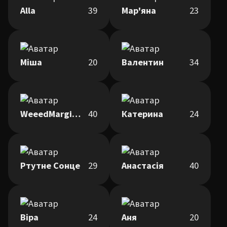
Alla
39
Мар'яна
23
Міша
20
Валентин
34
WeeedMarginezz
40
Катерина
24
Ртутне Сонце
29
Анастасія
40
Віра
24
Аня
20