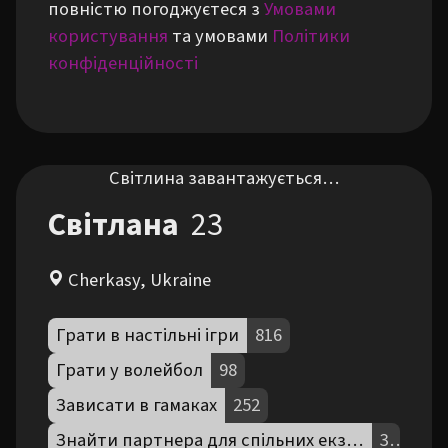
повністю погоджуєтеся з
Умовами
користування
та умовами
Політики
конфіденційності
Світлина завантажується…
Світлана
23
Cherkasy, Ukraine
Грати в настільні ігри
816
Грати у волейбол
98
Зависати в гамаках
252
Знайти партнера для спільних екзистенційних роздумів
38