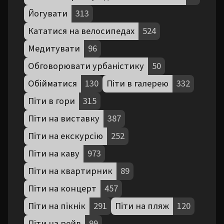
Йогувати
313
Кататися на велосипедах
524
Медитувати
96
Обговорювати урбаністику
50
Обійматися
130
Піти в галерею
332
Піти в гори
315
Піти на виставку
387
Піти на екскурсію
252
Піти на каву
973
Піти на квартирник
89
Піти на концерт
457
Піти на пікнік
291
Піти на пляж
120
Піти на рейв
99