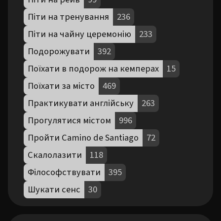
Піти на тренування
236
Піти на чайну церемонію
233
Подорожувати
392
Поїхати в подорож на кемперах
15
Поїхати за місто
469
Практикувати англійську
263
Прогулятися містом
996
Пройти Camino de Santiago
72
Скалолазити
118
Філософствувати
395
Шукати сенс
30