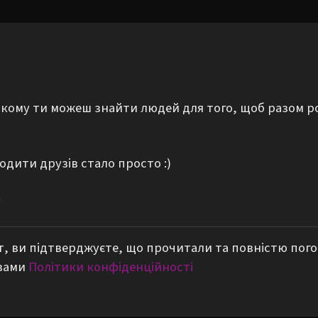
а якому ти можеш знайти людей для того, щоб разом р
одити друзів стало просто :)
е
, ви підтверджуєте, що прочитали та повністю пог
вами
Політики конфіденційності