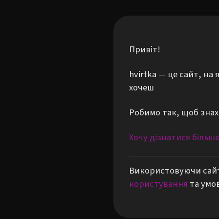
Привіт!
hvirtka — це сайт, н
хочеш
Робимо так, щоб знах
Хочу дізнатися більш
Використовуючи сайт
користування
та умо