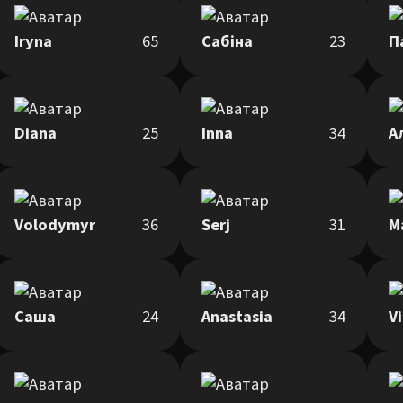
Iryna
65
Сабіна
23
П
Diana
25
Inna
34
А
Volodymyr
36
Serj
31
М
Саша
24
Anastasia
34
Vi