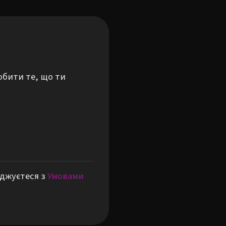
обити те, що ти
оджуєтеся з
Умовами