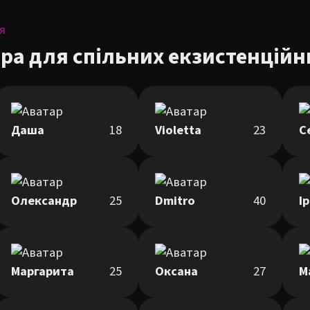
я
ра для спільних екзистенційн
Даша
18
Violetta
23
С
Олександр
25
Dmitro
40
І
Маргарита
25
Оксана
27
М