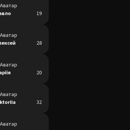
авло
19
лексей
28
аріія
20
ktoriia
32