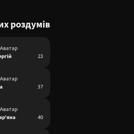
их роздумів
ергій
23
ра
37
ар'яна
40