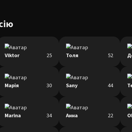
сію
Viktor
25
Толя
52
Д
Марія
30
Sany
44
Т
Marina
34
Анна
22
O