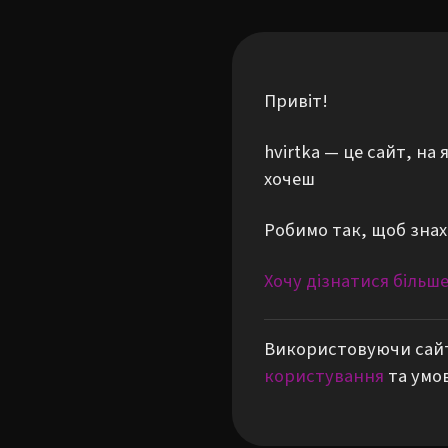
Привіт!
hvirtka — це сайт, н
хочеш
Робимо так, щоб знах
Хочу дізнатися більш
Використовуючи сайт
користування
та умо