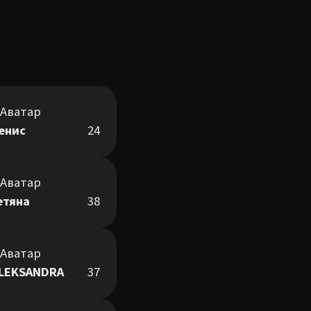
енис
24
етяна
38
LEKSANDRA
37