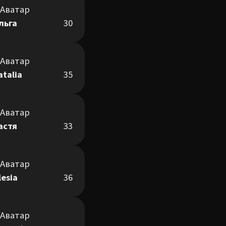
льга
30
atalia
35
астя
33
lesia
36