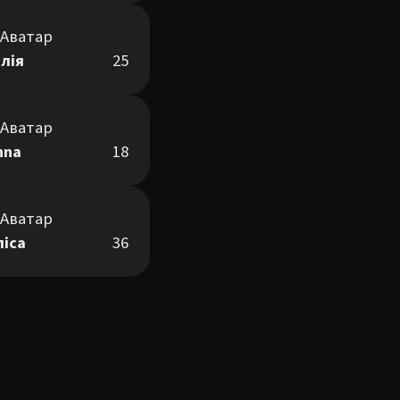
лія
25
nna
18
ліса
36