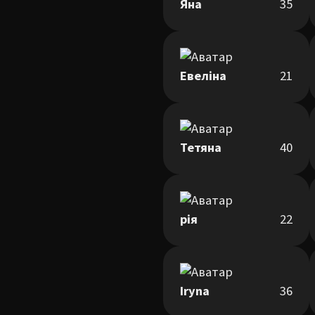
Яна
35
Евеліна
21
Тетяна
40
рія
22
Iryna
36