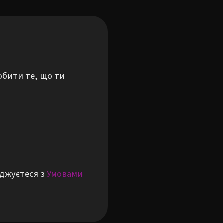
обити те, що ти
оджуєтеся з
Умовами