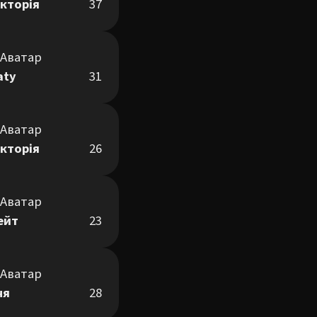
ікторія
37
aty
31
ікторія
26
ейт
23
ня
28