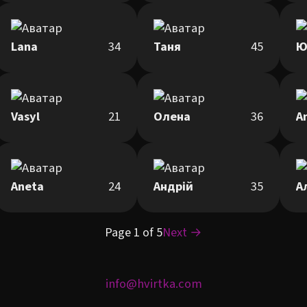
Lana
34
Таня
45
Ю
Vasyl
21
Олена
36
A
Aneta
24
Андрій
35
А
Page 1 of 5
Next →
info@hvirtka.com