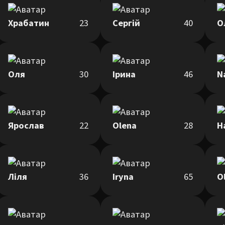
Храбатин
23
Сергій
40
О
Оля
30
Ірина
46
N
Ярослав
22
Olena
28
Н
Ліля
36
Iryna
65
O