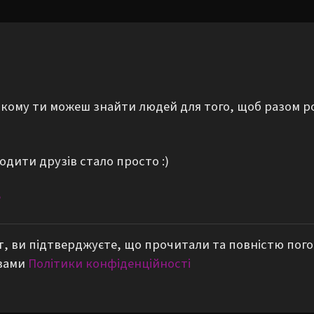
а якому ти можеш знайти людей для того, щоб разом р
одити друзів стало просто :)
е
, ви підтверджуєте, що прочитали та повністю пог
вами
Політики конфіденційності