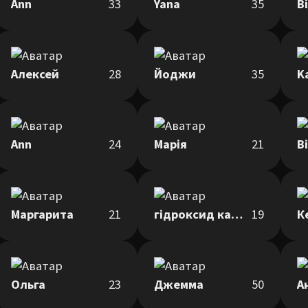
Ann
33
Yana
35
В
Алексей
28
Йоджи
35
K
Ann
24
Марія
21
В
Маргарита
21
гідроксид кальцію
19
К
Ольга
23
Джемма
50
А