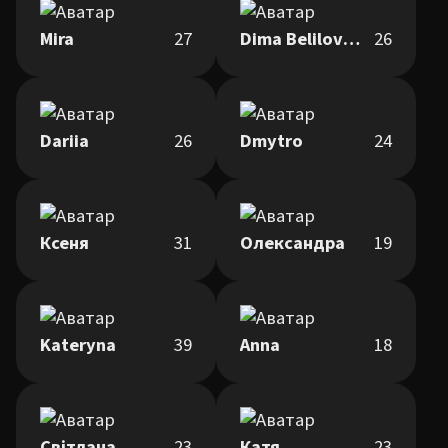
Mira
27
Dima Belilovskiy
26
Dariia
26
Dmytro
24
Ксеня
31
Олександра
19
Kateryna
39
Anna
18
Світлана
23
Катя
23