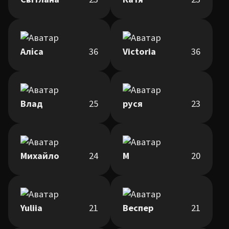
Аліса
36
Victoria
36
Влад
25
руся
23
Михайло
24
М
20
Yuliia
21
Веспер
21