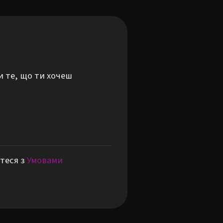
и те, що ти хочеш
теся з
Умовами