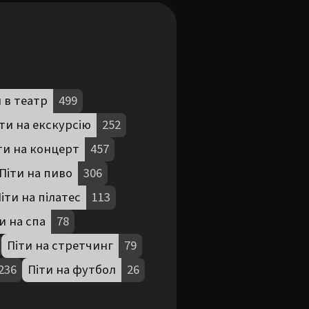
 в театр
499
ти на екскурсію
252
ти на концерт
457
Піти на пиво
306
іти на пілатес
113
и на спа
78
Піти на стретчинг
79
236
Піти на футбол
26