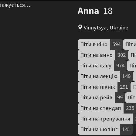
нтажується…
Anna
18
Vinnytsya, Ukraine
Піти в кіно
594
Піти
Піти на вино
302
Пі
Піти на каву
974
Пі
Піти на лекцію
149
Піти на пікнік
291
П
Піти на рейв
99
Піт
Піти на стендап
235
Піти на тренування
Піти на шопінг
141