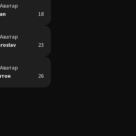
van
18
aroslav
23
нтон
26