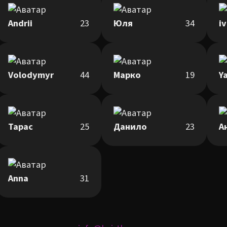
Andrii
23
Юля
34
i
Volodymyr
44
Марко
19
Y
Тарас
25
Данило
23
А
Anna
31