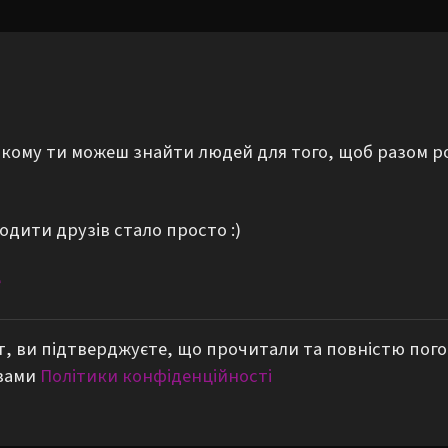
а якому ти можеш знайти людей для того, щоб разом р
одити друзів стало просто :)
е
, ви підтверджуєте, що прочитали та повністю пог
вами
Політики конфіденційності