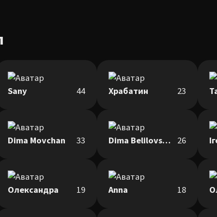
л
Sany
44
Храбатин
23
Т
Dima Movchan
33
Dima Belilovskiy
26
І
Олександра
19
Anna
18
О