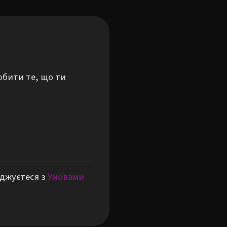
обити те, що ти
оджуєтеся з
Умовами