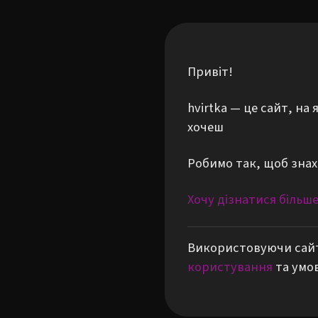
Привіт!
hvirtka — це сайт, н
хочеш
Робимо так, щоб знах
Хочу дізнатися більш
Використовуючи сайт
користування
та умо