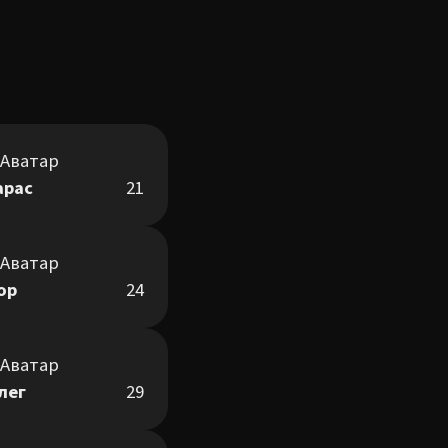
арас
21
гор
24
лег
29