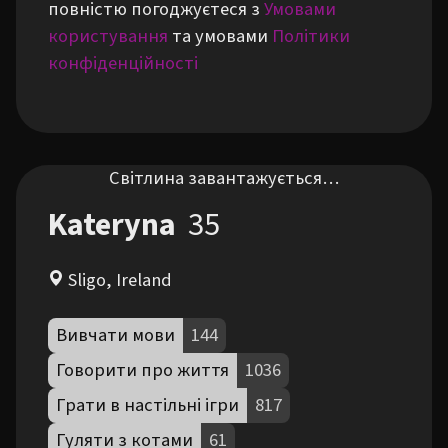
повністю погоджуєтеся з
Умовами
користування
та умовами
Політики
конфіденційності
Світлина завантажується…
Kateryna
35
Sligo, Ireland
Вивчати мови
144
Говорити про життя
1036
Грати в настільні ігри
817
Гуляти з котами
61