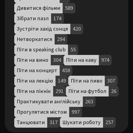
Дивитися фільми
589
Зібрати пазл
174
Зустріти захід сонця
420
Нетворкатися
294
Піти в speaking club
55
Піти на вино
304
Піти на каву
974
Піти на концерт
458
Піти на лекцію
149
Піти на пиво
307
Піти на пікнік
291
Піти на футбол
26
Практикувати англійську
263
Прогулятися містом
997
Танцювати
317
Шукати роботу
257