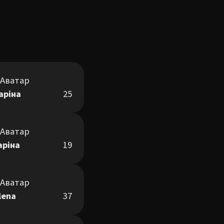
аріна
25
аріна
19
lena
37