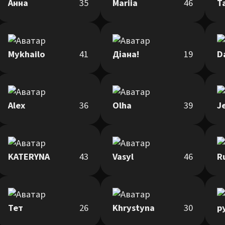
Анна
35
Mariia
46
Т
Mykhailo
41
Діана!
19
D
Alex
36
Olha
39
J
KATERYNA
43
Vasyl
46
R
Тет
26
Khrystyna
30
р