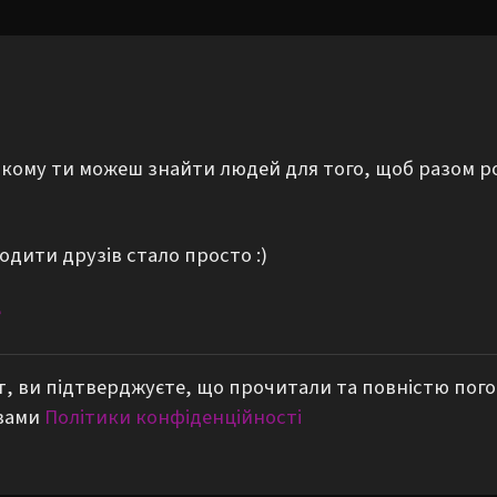
а якому ти можеш знайти людей для того, щоб разом р
одити друзів стало просто :)
е
, ви підтверджуєте, що прочитали та повністю пог
вами
Політики конфіденційності