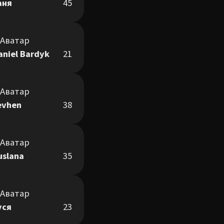
аня
45
aniel Bardyk
21
evhen
38
uslana
35
уся
23