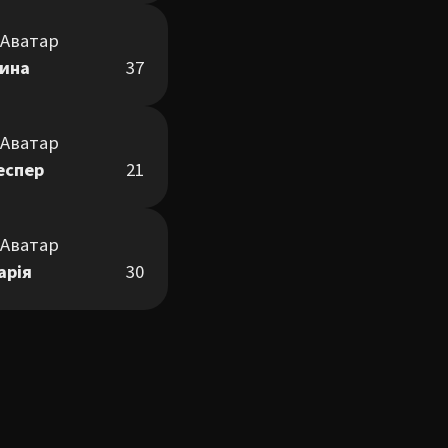
рина
37
еспер
21
арія
30