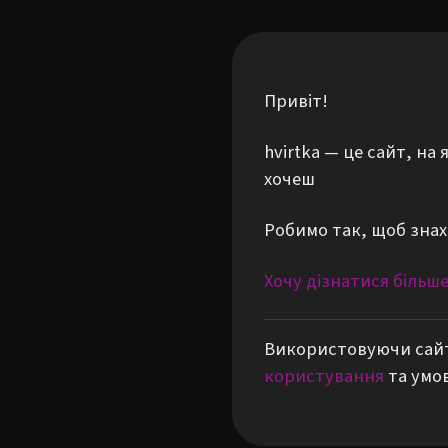
Привіт!
hvirtka — це сайт, н
хочеш
Робимо так, щоб знах
Хочу дізнатися більш
Використовуючи сайт
користування
та умо