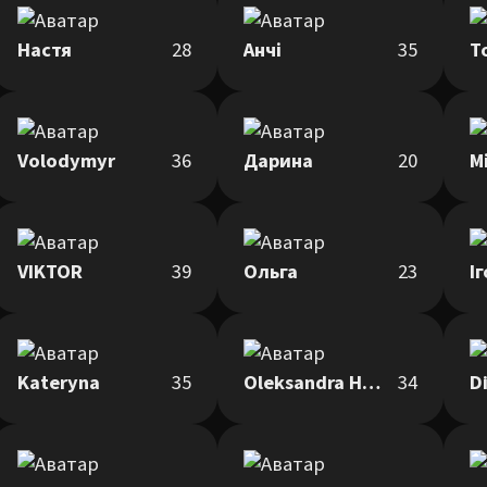
Настя
28
Анчі
35
Т
Volodymyr
36
Дарина
20
М
VIKTOR
39
Ольга
23
І
Kateryna
35
Oleksandra Hendziurovska
34
D