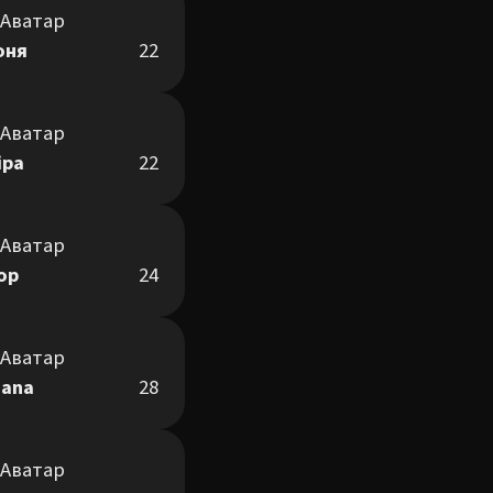
оня
22
іра
22
гор
24
iana
28