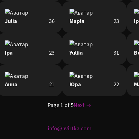
Julia
36
Марія
23
І
Іра
23
Yuliia
31
В
Анна
21
Юра
22
М
Page 1 of 5
Next →
info@hvirtka.com