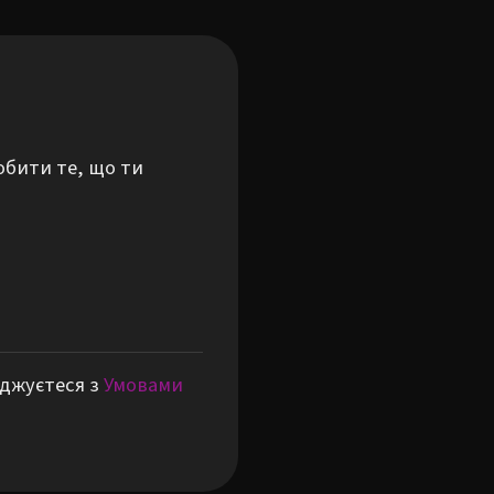
обити те, що ти
оджуєтеся з
Умовами