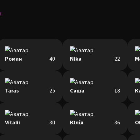
я
Роман
40
Nika
22
М
Taras
25
Саша
18
К
Vitalii
30
Юлія
36
O