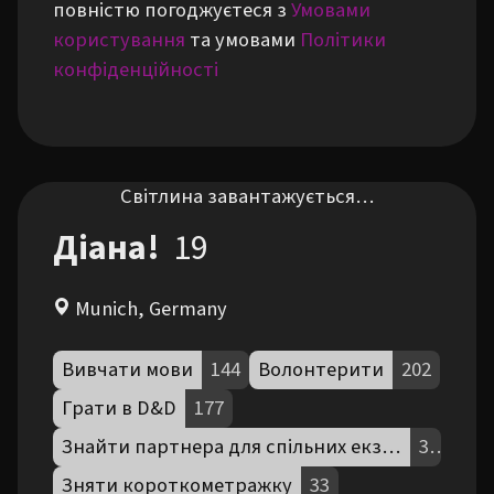
повністю погоджуєтеся з
Умовами
користування
та умовами
Політики
конфіденційності
Світлина завантажується…
Діана!
19
Munich, Germany
Вивчати мови
144
Волонтерити
202
Грати в D&D
177
Знайти партнера для спільних екзистенційних роздумів
39
Зняти короткометражку
33