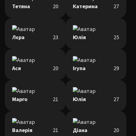
Тетяна
20
Катерина
27
Лєра
23
Юлія
25
Ася
20
Iryna
29
Марго
21
Юлія
27
Валерія
21
Діана
20