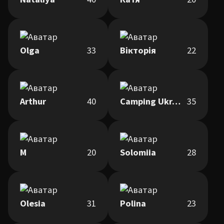
Olga
33
Вікторія
22
Arthur
40
Camping Ukraine
35
М
20
Solomiia
28
Olesia
31
Polina
23