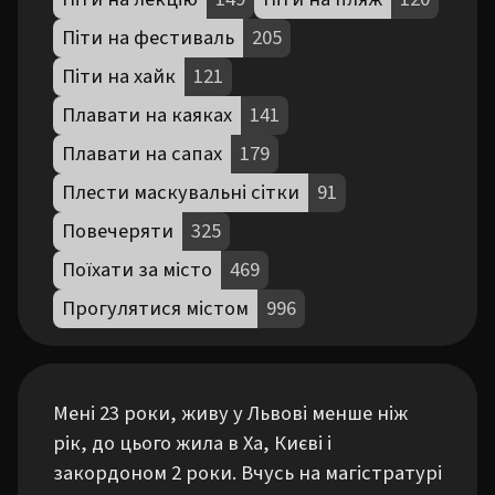
Піти на фестиваль
205
Піти на хайк
121
Плавати на каяках
141
Плавати на сапах
179
Плести маскувальні сітки
91
Повечеряти
325
Поїхати за місто
469
Прогулятися містом
996
Мені 23 роки, живу у Львові менше ніж 
рік, до цього жила в Ха, Києві і 
закордоном 2 роки. Вчусь на магістратурі 