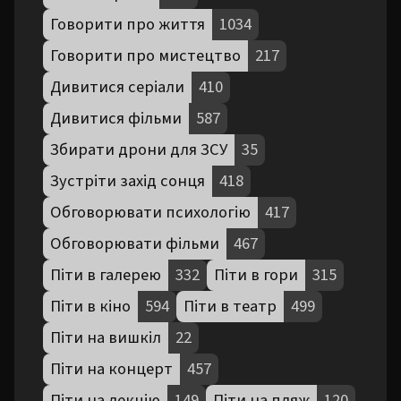
Говорити про життя
1034
Говорити про мистецтво
217
Дивитися серіали
410
Дивитися фільми
587
Збирати дрони для ЗСУ
35
Зустріти захід сонця
418
Обговорювати психологію
417
Обговорювати фільми
467
Піти в галерею
332
Піти в гори
315
Піти в кіно
594
Піти в театр
499
Піти на вишкіл
22
Піти на концерт
457
Піти на лекцію
149
Піти на пляж
120