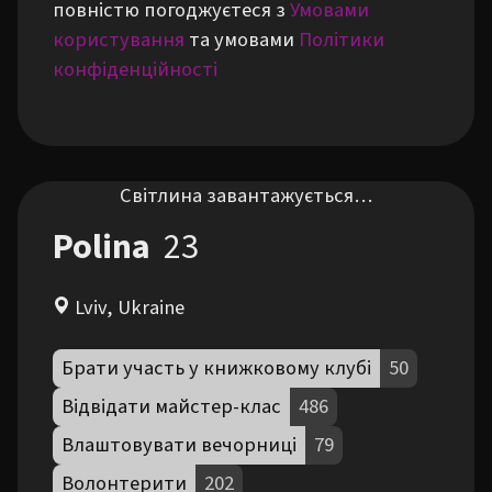
повністю погоджуєтеся з
Умовами
користування
та умовами
Політики
конфіденційності
Світлина завантажується…
Polina
23
Lviv, Ukraine
Брати участь у книжковому клубі
50
Відвідати майстер-клас
486
Влаштовувати вечорниці
79
Волонтерити
202