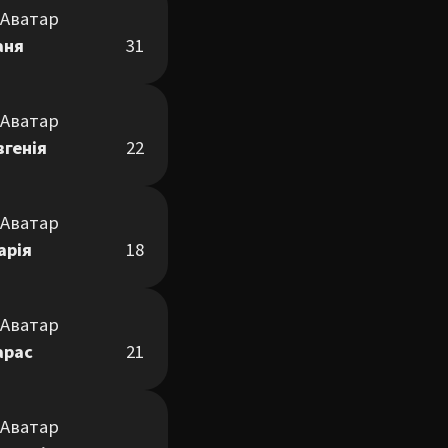
аня
31
вгенія
22
арія
18
арас
21