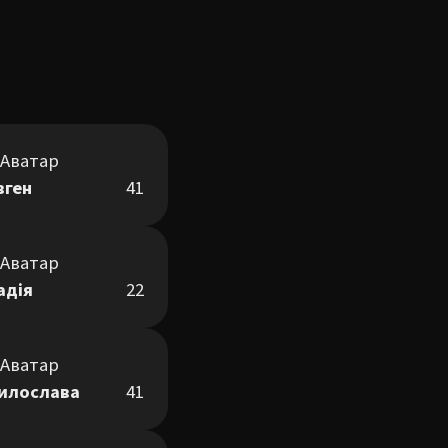
вген
41
адія
22
илослава
41