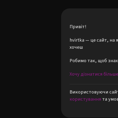
Привіт!
hvirtka — це сайт, н
хочеш
Робимо так, щоб знах
Хочу дізнатися більш
Використовуючи сайт
користування
та умо