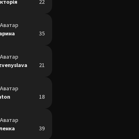
ікторія
22
арина
35
zvenyslava
21
nton
18
ленка
39