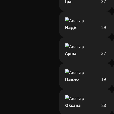
Іра
37
Надія
29
Аріна
37
Павло
19
Oksana
28