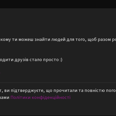
а якому ти можеш знайти людей для того, щоб разом р
одити друзів стало просто :)
е
, ви підтверджуєте, що прочитали та повністю пог
вами
Політики конфіденційності