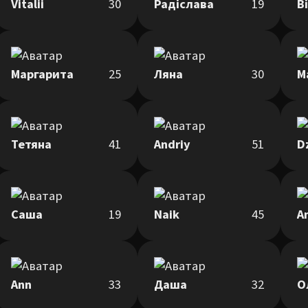
Vitalii
30
Радіслава
19
В
Маргарита
25
Ляна
30
М
Тетяна
41
Andriy
51
D
Саша
19
Naik
45
A
Ann
33
Даша
32
О