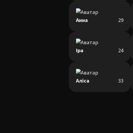
Анна
29
Іра
24
Аліса
33