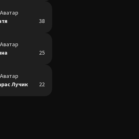
атя
38
нна
25
арас Лучик
22