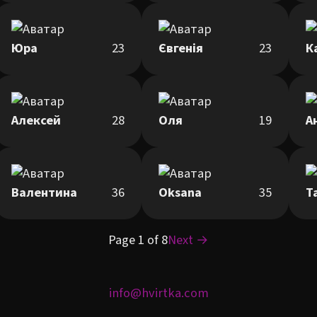
Юра
23
Євгенія
23
К
Алексей
28
Оля
19
А
Валентина
36
Oksana
35
Т
Page 1 of 8
Next →
info@hvirtka.com