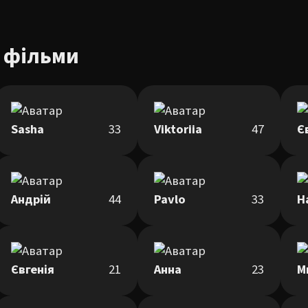
 фільми
Sasha
33
Viktoriia
47
Є
Андрій
44
Pavlo
33
Н
Євгенія
21
Анна
23
М