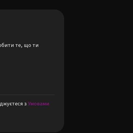
обити те, що ти
оджуєтеся з
Умовами