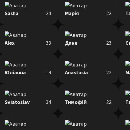
Sasha
24
Марія
22
Т
Alex
39
Даня
23
Є
Юліанна
19
Anastasia
22
М
Sviatoslav
34
Тимофій
22
Т