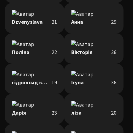
Dzvenyslava
21
Анна
29
Поліна
22
Вікторія
26
гідроксид кальцію
19
Iryna
36
Дарія
23
ліза
20