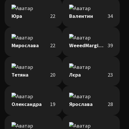
Юра
22
Валентин
34
Мирослава
22
WeeedMarginezz
39
Тетяна
20
Лєра
23
Олександра
19
Ярослава
28