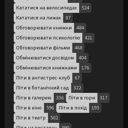
Кататися на велосипедах
524
Кататися на лижах
87
Обговорювати книжки
484
Обговорювати психологію
421
Обговорювати фільми
468
Обмінюватися досвідом
404
Обмінюватися книжками
176
Піти в антистрес-клуб
67
Піти в ботанічний сад
322
Піти в галерею
336
Піти в гори
317
Піти в кіно
596
Піти в похід
195
Піти в театр
502
Піти на виставку
390