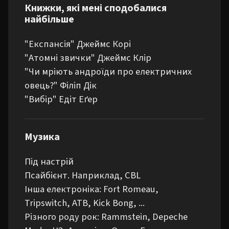
Книжки, які мені сподобалися
найбільше
"Експансія" Джеймс Корі

"Атомні звички" Джеймс Клір

"Чи мріють андроїди про електричних 
овець?" Філіп Дік

"Вибір" Едіт Еґер
Музика
Під настрій

Псайбієнт. Наприклад, CBL

Інша електроніка: Fort Romeau, 
Tripswitch, ATB, Kick Bong, ...

Різного роду рок: Rammstein, Depeche 