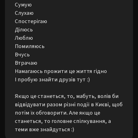
Сумую

Слухаю

Спостерігаю

Ділюсь

Люблю

Помиляюсь

Вчусь

Втрачаю

Намагаюсь прожити це життя гідно

І пробую знайти друзів тут :)

Якщо це станеться, то, мабуть, волів би 
відвідувати разом різні події в Києві, щоб 
потім їх обговорити. Але якщо це 
станеться, то головне спілкування, а 
теми вже знайдуться :)