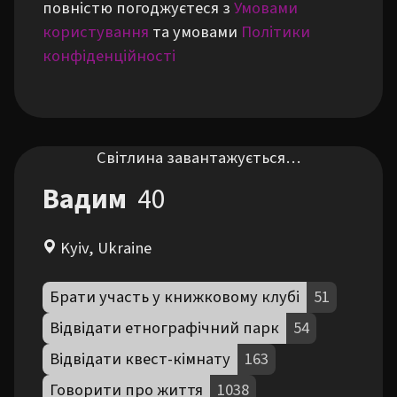
повністю погоджуєтеся з
Умовами
користування
та умовами
Політики
конфіденційності
Світлина завантажується…
Вадим
40
Kyiv, Ukraine
Брати участь у книжковому клубі
51
Відвідати етнографічний парк
54
Відвідати квест-кімнату
163
Говорити про життя
1038