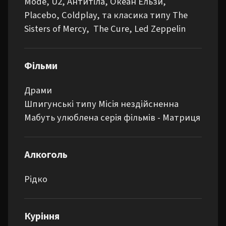
Mode, U2, Антитіла, Океан Ельзи, 
Placebo, Coldplay, та класика типу The 
Sisters of Mercy,  The Cure, Led Zeppelin
Фільми
Драми

Шпигунські типу Місія нездійсненна

Мабуть улюблена серія фільмів - Матриця
Алкоголь
Рідко
Куріння