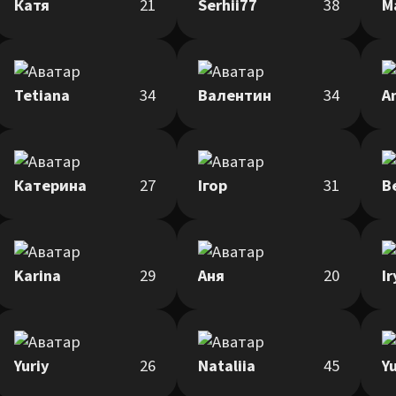
Катя
21
Serhii77
38
M
Tetiana
34
Валентин
34
An
Катерина
27
Ігор
31
В
Karina
29
Аня
20
I
Yuriy
26
Nataliia
45
Yu