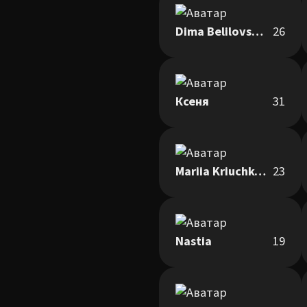
Dima Belilovskiy
26
Ксеня
31
Mariia Kriuchkova
23
Nastia
19