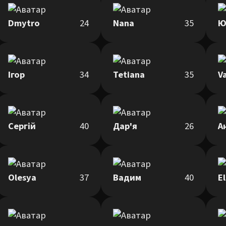
Dmytro
24
Nana
35
Ю
Ігор
34
Tetiana
35
V
Сергій
40
Дар'я
26
А
Olesya
37
Вадим
40
E