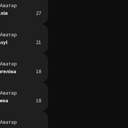
лія
27
asyl
21
нгеліна
18
lena
18