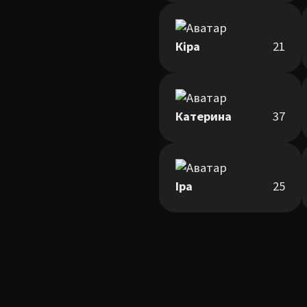
Кіра
21
Катерина
37
Іра
25