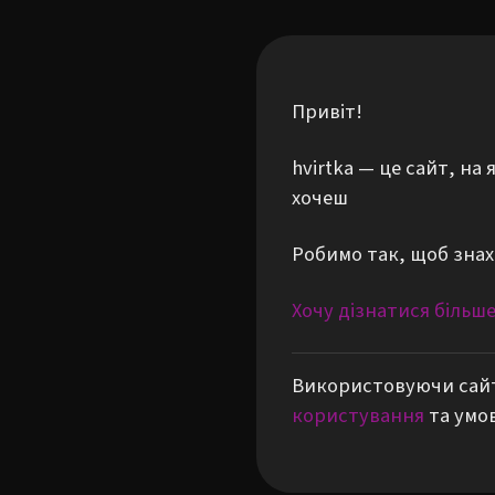
Привіт!
hvirtka — це сайт, н
хочеш
Робимо так, щоб знах
Хочу дізнатися більш
Використовуючи сайт
користування
та умо