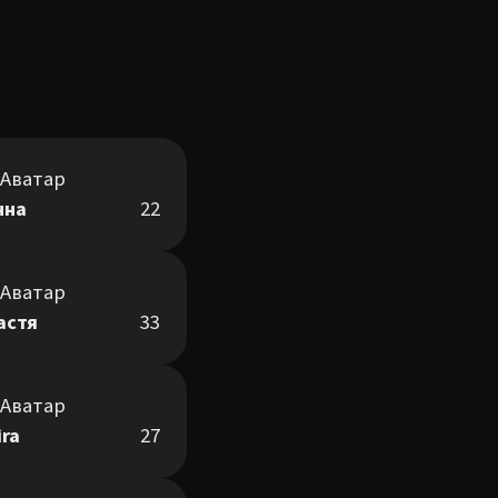
нна
22
астя
33
ira
27