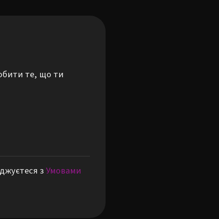
обити те, що ти
оджуєтеся з
Умовами