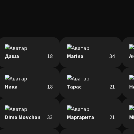
Даша
18
Marina
34
А
Ника
18
Тарас
21
Н
Dima Movchan
33
Маргарита
21
M