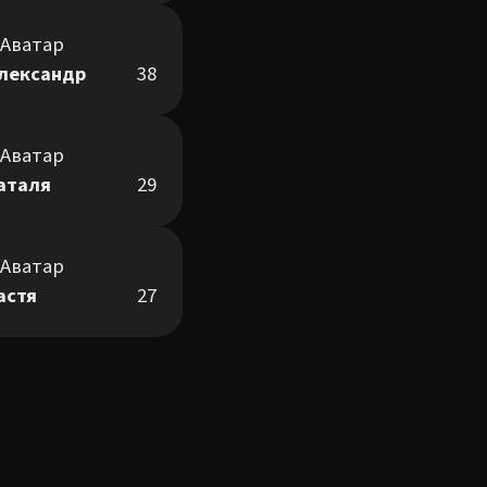
лександр
38
аталя
29
астя
27