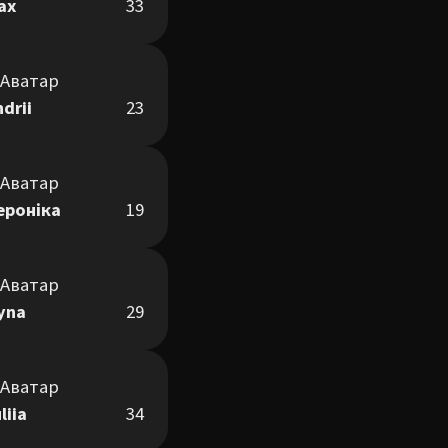
ax
33
drii
23
ероніка
19
ryna
29
liia
34