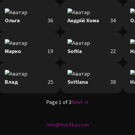
Ольга
36
Андрій Хома
34
О
Марко
19
Sofiia
22
Н
Влад
25
Svitlana
38
Н
Page 1 of 3
Next →
info@hvirtka.com