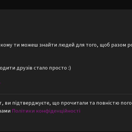
а якому ти можеш знайти людей для того, щоб разом р
одити друзів стало просто :)
е
, ви підтверджуєте, що прочитали та повністю пог
вами
Політики конфіденційності