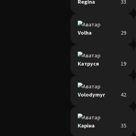
Regina
33
Volha
29
Катруся
19
Volodymyr
42
Каріна
35