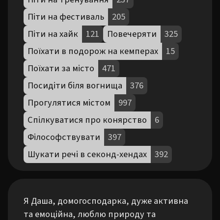
Піти на фестиваль
205
Піти на хайк
121
Повечеряти
325
Поїхати в подорож на кемперах
15
Поїхати за місто
471
Посидіти біля вогнища
376
Прогулятися містом
997
Спілкуватися про конярство
6
Філософствувати
397
Шукати речі в секонд-хендах
392
Я Даша, домогосподарка, дуже активна 
та емоційна, люблю природу та 