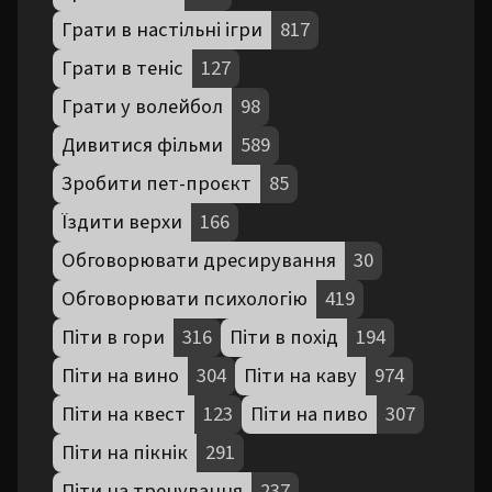
Грати в настільні ігри
817
Грати в теніс
127
Грати у волейбол
98
Дивитися фільми
589
Зробити пет-проєкт
85
Їздити верхи
166
Обговорювати дресирування
30
Обговорювати психологію
419
Піти в гори
316
Піти в похід
194
Піти на вино
304
Піти на каву
974
Піти на квест
123
Піти на пиво
307
Піти на пікнік
291
Піти на тренування
237