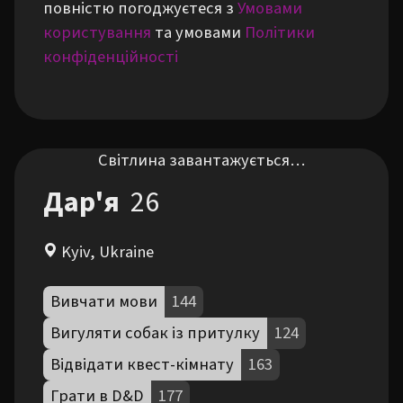
повністю погоджуєтеся з
Умовами
користування
та умовами
Політики
конфіденційності
Світлина завантажується…
Дар'я
26
Kyiv, Ukraine
Вивчати мови
144
Вигуляти собак із притулку
124
Відвідати квест-кімнату
163
Грати в D&D
177