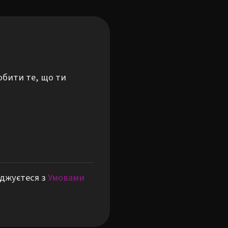
обити те, що ти
оджуєтеся з
Умовами