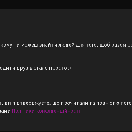
а якому ти можеш знайти людей для того, щоб разом р
одити друзів стало просто :)
е
, ви підтверджуєте, що прочитали та повністю пог
вами
Політики конфіденційності