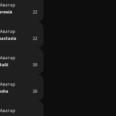
вгенія
22
nastasia
22
talii
30
asha
26