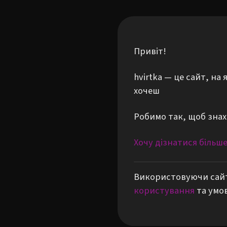
Привіт!
hvirtka — це сайт, н
хочеш
Робимо так, щоб знах
Хочу дізнатися більш
Використовуючи сайт
користування
та умо