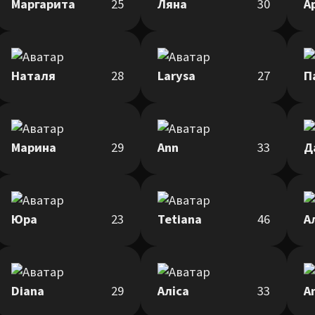
Маргарита
25
Ляна
30
А
Наталя
28
Larysa
27
П
Марина
29
Ann
33
Д
Юра
23
Tetiana
46
А
Diana
29
Аліса
33
A