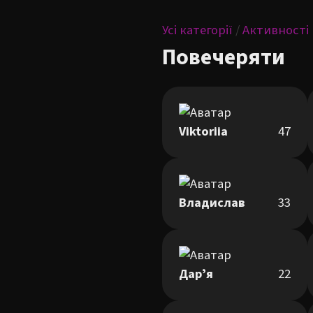
Усі категорії
/
Активності
Повечеряти
Viktoriia
47
Владислав
33
Дарʼя
22