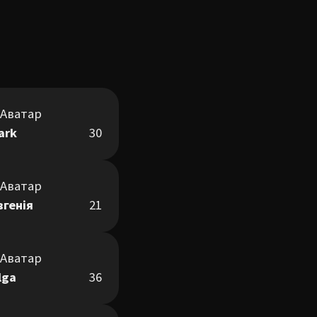
ark
30
вгенія
21
lga
36