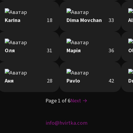
Karina
18
Dima Movchan
33
A
Оля
31
Марія
36
O
Аня
28
Pavlo
42
D
Page 1 of 6
Next →
info@hvirtka.com