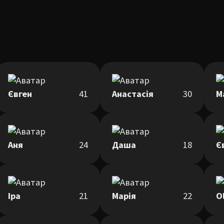
Євген
41
Анастасія
30
M
Аня
24
Даша
18
Є
Іра
21
Марія
22
O