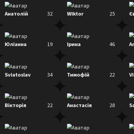
Анатолій
32
Wiktor
25
Є
Юліанна
19
Ірина
46
A
Sviatoslav
34
Тимофій
22
Vi
Вікторія
22
Анастасія
28
S