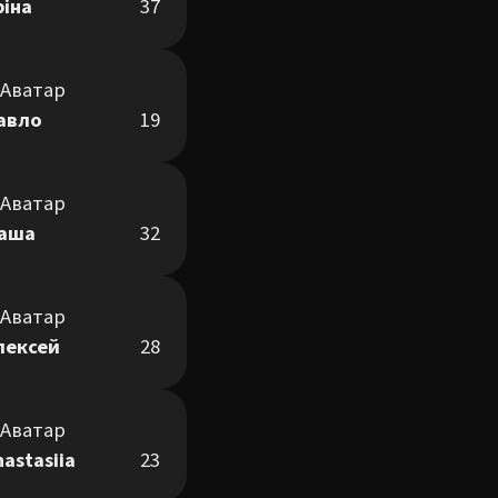
ріна
37
авло
19
аша
32
лексей
28
nastasiia
23