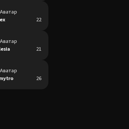
lex
22
lesia
21
mytro
26