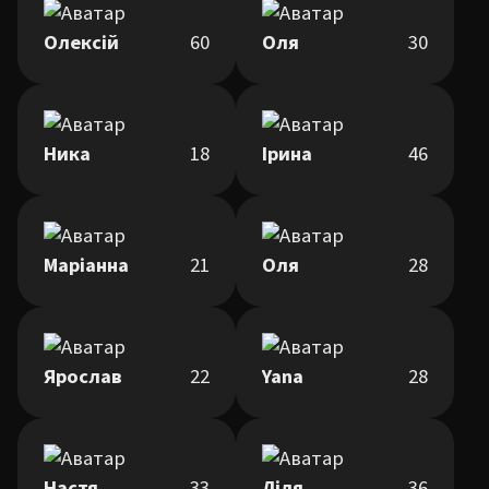
Олексій
60
Оля
30
Ника
18
Ірина
46
Маріанна
21
Оля
28
Ярослав
22
Yana
28
Настя
33
Ліля
36