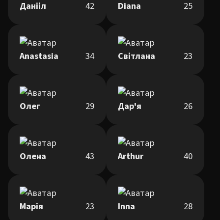
Данііл
42
Diana
25
Anastasia
34
Світлана
23
Олег
29
Дар'я
26
Олена
43
Arthur
40
Марія
23
Inna
28