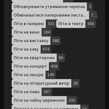
Обговорювати утримання черепах
5
Обмінюватися паперовими листами
72
Піти в галерею
333
Піти в театр
500
Піти на вино
304
Піти на виставку
388
Піти на каву
974
Піти на квартирник
90
Піти на концерт
458
Піти на лекцію
149
Піти на літературний вечір
38
Піти на пиво
307
Піти на чайну церемонію
233
Поїхати в подорож на кемперах
15