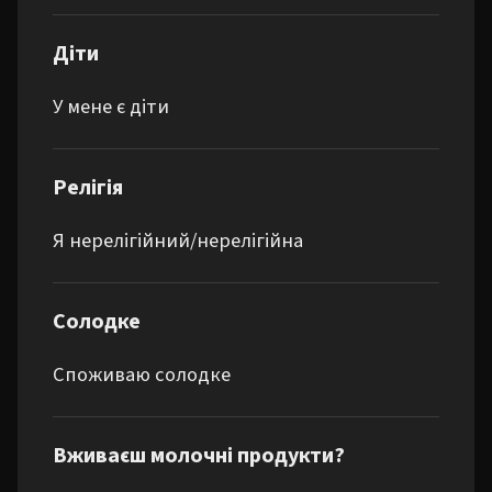
Діти
У мене є діти
Релігія
Я нерелігійний/нерелігійна
Солодке
Споживаю солодке
Вживаєш молочні продукти?