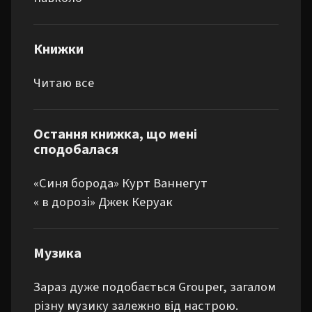
Книжки
Читаю все
Остання книжка, що мені
сподобалася
«Синя борода» Курт Ваннегут

« в дорозі» Джек Керуак
Музика
Зараз дуже подобається Grouper, загалом 
різну музику залежно від настрою.