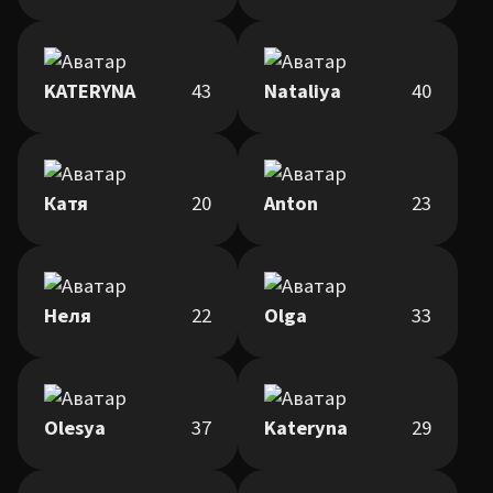
KATERYNA
43
Nataliya
40
Катя
20
Anton
23
Неля
22
Olga
33
Olesya
37
Kateryna
29