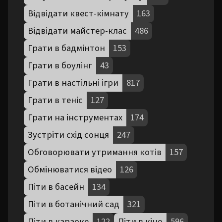
Відвідати квест-кімнату
163
Відвідати майстер-клас
486
Грати в бадмінтон
153
Грати в боулінг
43
Грати в настільні ігри
817
Грати в теніс
127
Грати на інструментах
174
Зустріти схід сонця
247
Обговорювати утримання котів
157
Обмінюватися відео
126
Піти в басейн
134
Піти в ботанічний сад
321
Піти в караоке
122
Піти в кіно
596