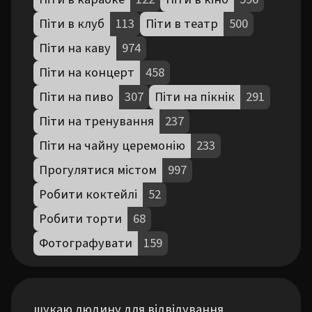
Піти в клуб
113
Піти в театр
500
Піти на каву
974
Піти на концерт
458
Піти на пиво
307
Піти на пікнік
291
Піти на тренування
237
Піти на чайну церемонію
233
Прогулятися містом
997
Робити коктейлі
52
Робити торти
68
Фотографувати
159
шукаю людину для відвідування 