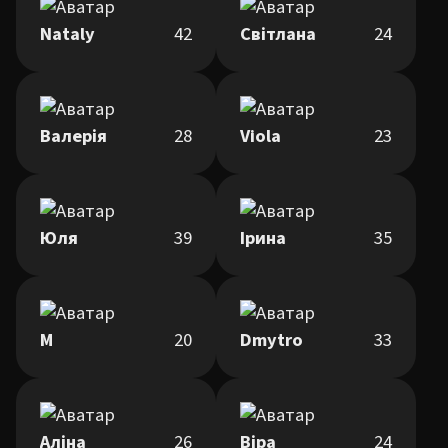
Nataly
42
Світлана
24
Валерія
28
Viola
23
Юля
39
Ірина
35
М
20
Dmytro
33
Аліна
26
Віра
24