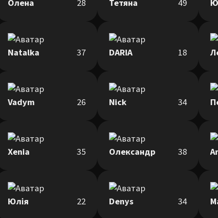
Олена
28
Тетяна
49
Ю
Natalka
37
DARIA
18
Л
Vadym
26
Nick
34
П
Xenia
35
Олександр
38
A
Юлія
22
Denys
34
М