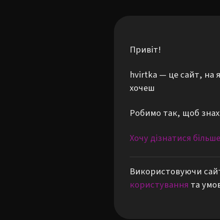
Привіт!
hvirtka — це сайт, н
хочеш
Робимо так, щоб знах
Хочу дізнатися більш
Використовуючи сайт
користування
та умо