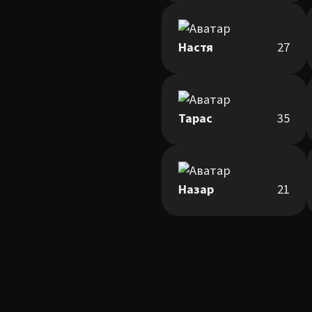
Настя
27
Тарас
35
Назар
21