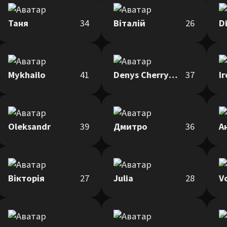
Таня
34
Віталій
26
D
Mykhailo
41
Denys Cherryman
37
І
Oleksandr
39
Дмитро
36
А
Вікторія
27
Julia
28
V