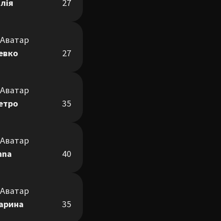
лія
27
евко
27
етро
35
nna
40
арина
35