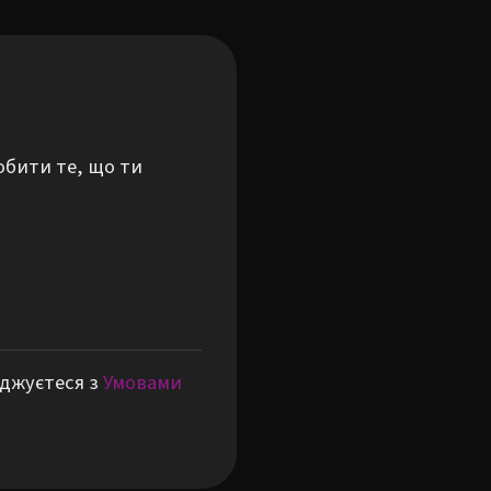
обити те, що ти
оджуєтеся з
Умовами