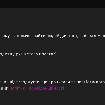
а якому ти можеш знайти людей для того, щоб разом р
одити друзів стало просто :)
е
, ви підтверджуєте, що прочитали та повністю пог
вами
Політики конфіденційності