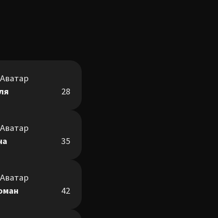
ля
28
на
35
оман
42