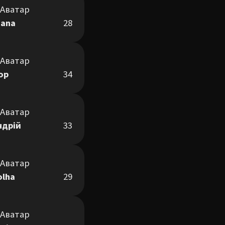
iana
28
гор
34
ндрій
33
olha
29