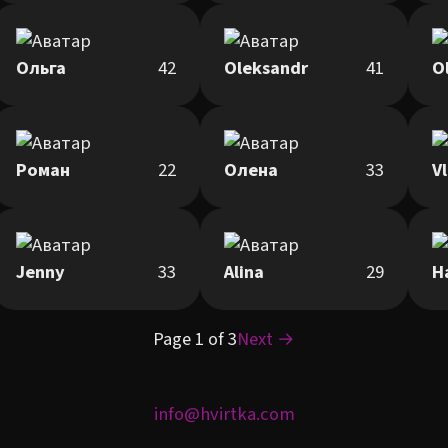
Ольга
42
Oleksandr
41
O
Роман
22
Олена
33
V
Jenny
33
Alina
29
Н
Page 1 of 3
Next →
info@hvirtka.com