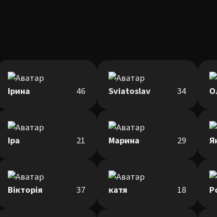
Ірина
46
Sviatoslav
34
О
Іра
21
Марина
29
Я
Вікторія
37
катя
18
Р