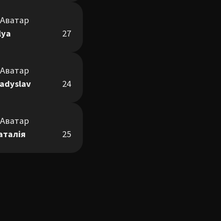
lya
27
ladyslav
24
аталія
25