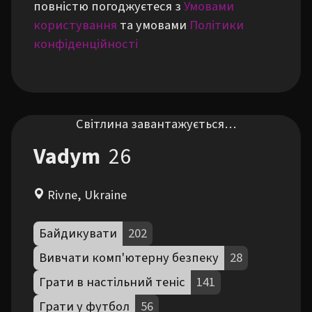
повністю погоджуєтеся з
Умовами
користування
та умовами
Політики
конфіденційності
Світлина завантажується…
Vadym
26
Rivne, Ukraine
Байдикувати
202
Вивчати комп'ютерну безпеку
28
Грати в настільний теніс
141
Грати у футбол
56