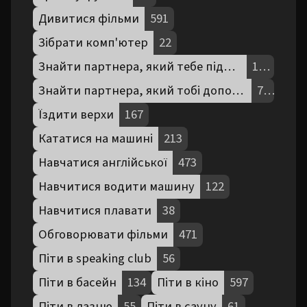
Дивитися фільми
591
Зібрати комп'ютер
22
Знайти партнера, який тебе підтримує
190
Знайти партнера, який тобі допомагає
78
Їздити верхи
167
Кататися на машині
213
Навчатися англійської
473
Навчитися водити машину
122
Навчитися плавати
38
Обговорювати фільми
471
Піти в speaking club
56
Піти в басейн
134
Піти в кіно
597
Піти в лазню
55
Піти в сауну
61