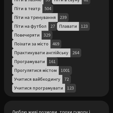
Піти в театр
504
Піти на тренування
239
Піти на футбол
27
Плавати
123
Повечеряти
329
Поїхати за місто
469
Практикувати англійську
264
Програмувати
161
Прогулятися містом
1001
Учитися вайбкодингу
72
Учитися програмувати
123
Люблю живі розмови, трохи гумору і 