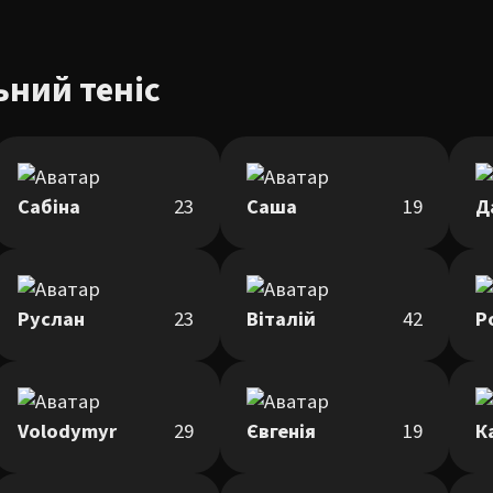
ьний теніс
Сабіна
23
Саша
19
Д
Руслан
23
Віталій
42
Р
Volodymyr
29
Євгенія
19
К