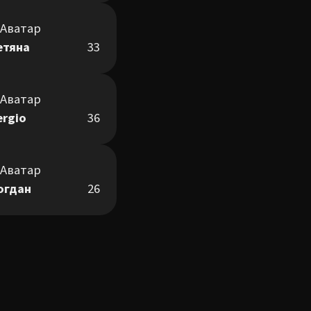
етяна
33
ergio
36
огдан
26