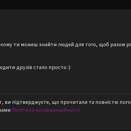
а якому ти можеш знайти людей для того, щоб разом р
одити друзів стало просто :)
е
, ви підтверджуєте, що прочитали та повністю пог
вами
Політики конфіденційності