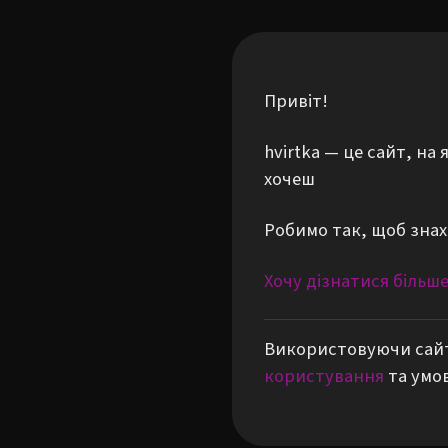
Привіт!
hvirtka — це сайт, н
хочеш
Робимо так, щоб знах
Хочу дізнатися більш
Використовуючи сайт
користування
та умо