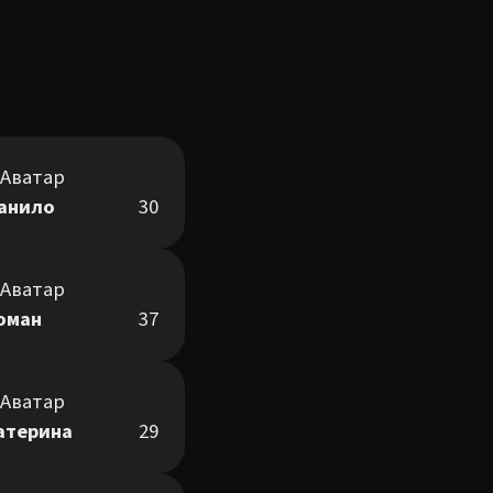
анило
30
оман
37
атерина
29