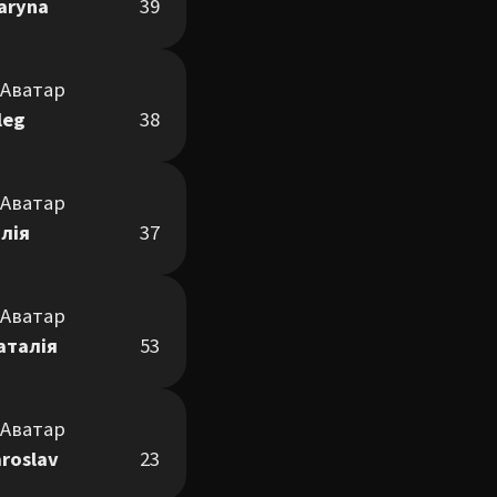
aryna
39
leg
38
лія
37
аталія
53
aroslav
23