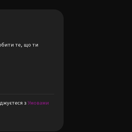
обити те, що ти
оджуєтеся з
Умовами