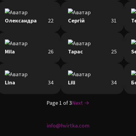
Олександра
22
Сергій
31
Т
Mila
26
Тарас
25
S
Lina
34
Lili
34
Б
Page 1 of 3
Next →
info@hvirtka.com