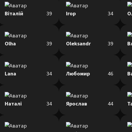
Віталій
39
Ігор
34
О
Olha
39
Oleksandr
39
В
Lana
34
Любомир
46
В
Наталі
34
Ярослав
44
Т