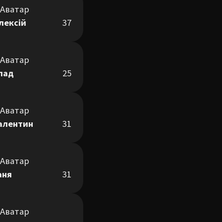
лексій
37
лад
25
алентин
31
аня
31