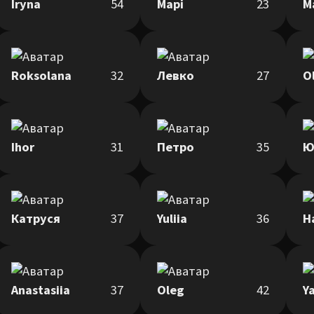
Iryna
54
Марі
23
M
Roksolana
32
Левко
27
O
Ihor
31
Петро
35
Ю
Катруся
37
Yuliia
36
Н
Anastasiia
37
Oleg
42
Y