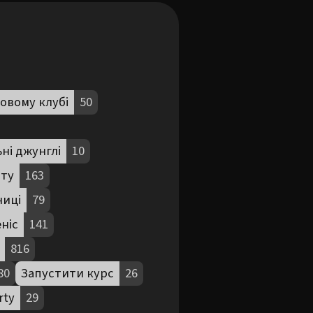
овому клубі
50
ні джунглі
10
ату
163
ниці
79
ніс
141
816
80
Запустити курс
26
rty
29