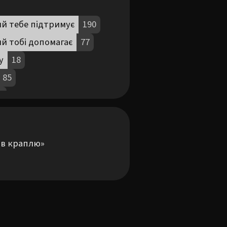
й тебе підтримує
190
й тобі допомагає
77
у
18
85
1
419
Кадлитися
33
213
 в краплю»

х
73
Малювати
99
99
ом
403
ами
176