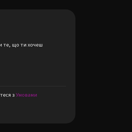
и те, що ти хочеш
теся з
Умовами