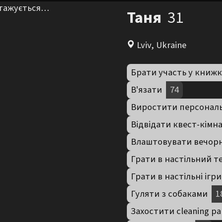
нтажується…
Таня
31
Lviv, Ukraine
Брати участь у книжк
В'язати
74
Виростити персональ
Відвідати квест-кімн
Влаштовувати вечор
Грати в настільний те
Грати в настільні ігри
Гуляти з собаками
1
Захостити cleaning pa