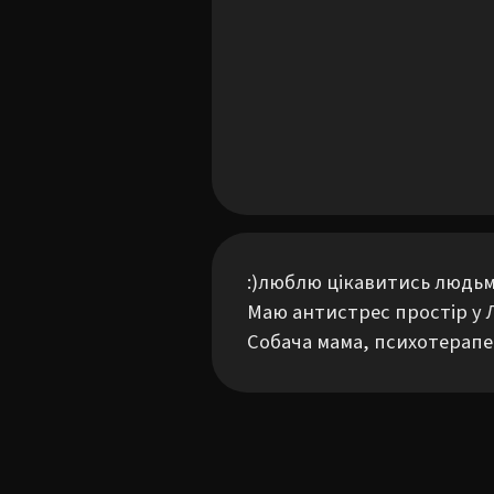
:)люблю цікавитись людьм
Маю антистрес простір у Л
Собача мама, психотерап