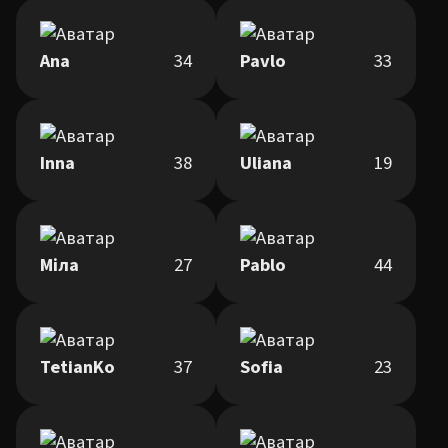
Ana
34
Pavlo
33
Inna
38
Uliana
19
Міла
27
Pablo
44
TetianKo
37
Sofia
23