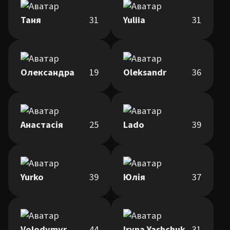
Таня
31
Yuliia
31
Олександра
19
Oleksandr
36
Анастасія
25
Lado
39
Yurko
39
Юлія
37
Volodymyr
44
Iryna Yashchuk
31