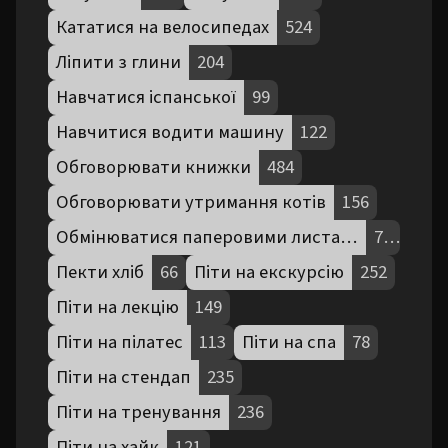
Кататися на велосипедах
524
Ліпити з глини
204
Навчатися іспанської
99
Навчитися водити машину
122
Обговорювати книжки
484
Обговорювати утримання котів
156
Обмінюватися паперовими листами
72
Пекти хліб
66
Піти на екскурсію
252
Піти на лекцію
149
Піти на пілатес
113
Піти на спа
78
Піти на стендап
235
Піти на тренування
236
Піти на хайк
121