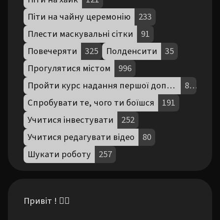
Піти на чайну церемонію
233
Плести маскувальні сітки
91
Повечеряти
325
Полденсити
35
Прогулятися містом
996
Пройти курс надання першої допомоги
83
Спробувати те, чого ти боїшся
191
Учитися інвестувати
252
Учитися редагувати відео
80
Шукати роботу
257
Привіт ! 🙋‍♀️ 
