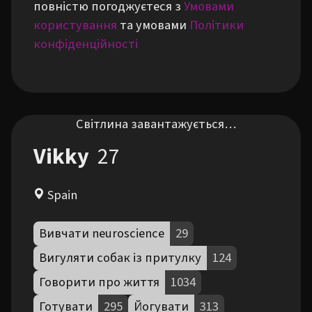
повністю погоджуєтеся з
Умовами
користування
та умовами
Політики
конфіденційності
Світлина завантажується…
Vikky
27
Spain
Вивчати neuroscience
29
Вигуляти собак із притулку
124
Говорити про життя
1034
Готувати
295
Йогувати
313