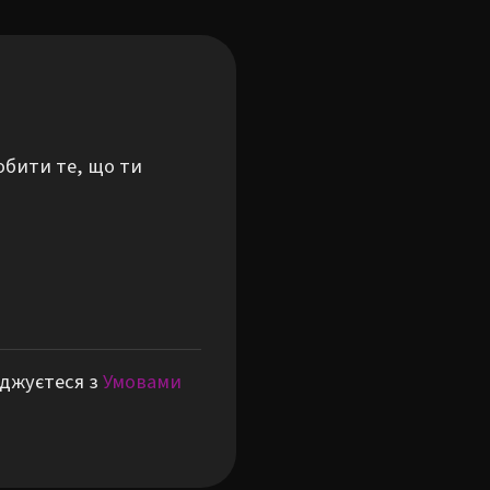
обити те, що ти
оджуєтеся з
Умовами