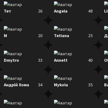
Тет
26
Angela
48
L
М
20
Tetiana
25
Д
Dmytro
33
Annett
40
O
Андрій Хома
34
Mykola
35
В