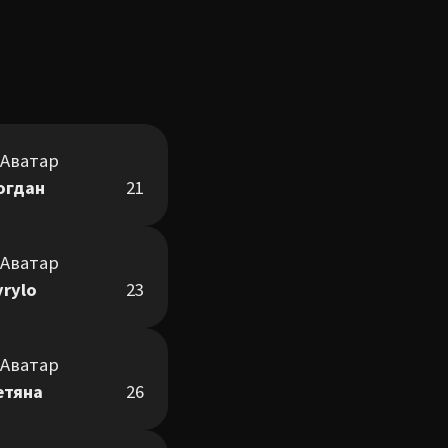
огдан
21
yrylo
23
етяна
26