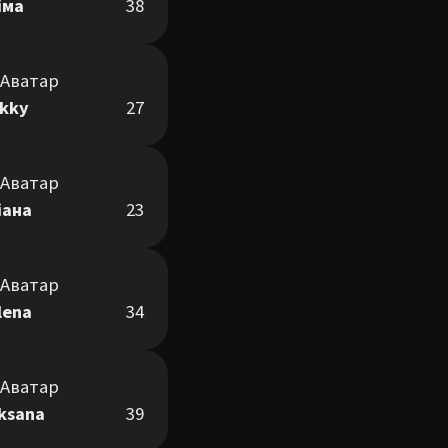
іма
38
ikky
27
іана
23
lena
34
ksana
39