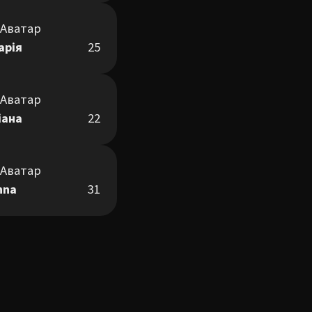
арія
25
іана
22
nna
31