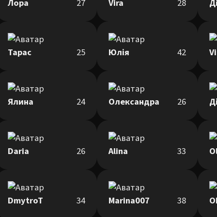
Лора
27
Vira
28
Д
Тарас
25
Юлія
42
V
Ялина
24
Олександра
26
Д
Daria
26
Alina
33
O
DmytroT
34
Marina007
38
O