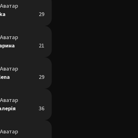
ika
29
арина
21
lena
29
алерія
36