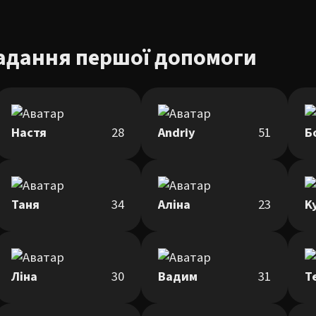
адання першої допомоги
Настя
28
Andriy
51
Б
Таня
34
Аліна
23
K
Ліна
30
Вадим
31
Т