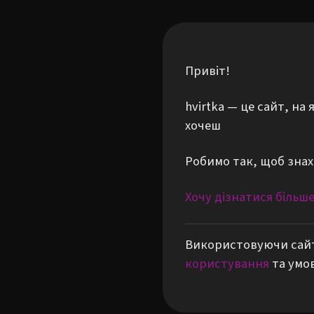
Привіт!
hvirtka — це сайт, н
хочеш
Робимо так, щоб знах
Хочу дізнатися більш
Використовуючи сайт
користування
та умо