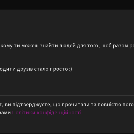
а якому ти можеш знайти людей для того, щоб разом р
одити друзів стало просто :)
е
, ви підтверджуєте, що прочитали та повністю пог
вами
Політики конфіденційності