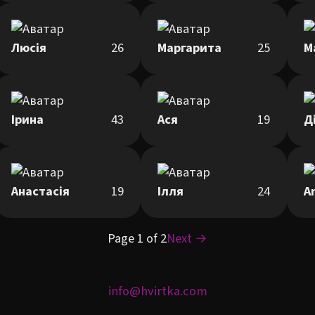
Люсія
26
Маргарита
25
М
Ірина
43
Ася
19
Д
Анастасія
19
Ілля
24
A
Page 1 of 2
Next →
info@hvirtka.com