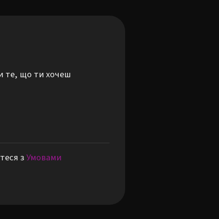
и те, що ти хочеш
теся з
Умовами