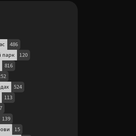
ас
486
й парк
120
816
252
едах
524
113
7
139
мови
15