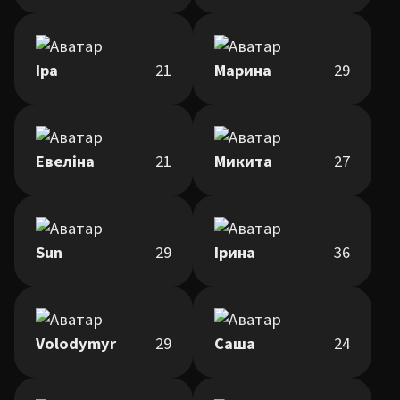
Іра
21
Марина
29
Евеліна
21
Микита
27
Sun
29
Ірина
36
Volodymyr
29
Саша
24