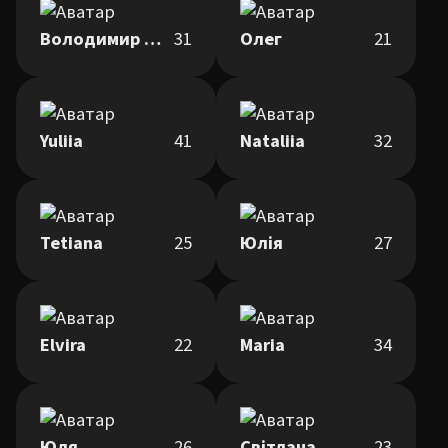
Володимир Шпакович
31
Олег
21
Yuliia
41
Nataliia
32
Tetiana
25
Юлія
27
Elvira
22
Maria
34
Юля
26
Світлана
23