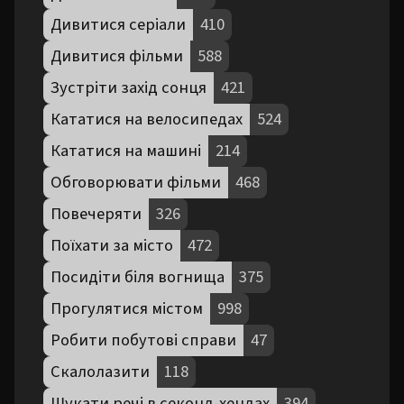
Дивитися серіали
410
Дивитися фільми
588
Зустріти захід сонця
421
Кататися на велосипедах
524
Кататися на машині
214
Обговорювати фільми
468
Повечеряти
326
Поїхати за місто
472
Посидіти біля вогнища
375
Прогулятися містом
998
Робити побутові справи
47
Скалолазити
118
Шукати речі в секонд-хендах
394