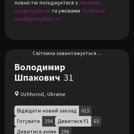
повністю погоджуєтеся з
Умовами
користування
та умовами
Політики
конфіденційності
Світлина завантажується…
Володимир
Шпакович
31
Uzhhorod, Ukraine
Відвідати новий заклад
615
Готувати
294
Дивитися F1
63
Дивитися аніме
296