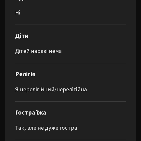
Ні
Діти
Дітей наразі нема
Релігія
Я нерелігійний/нерелігійна
Гостра їжа
Так, але не дуже гостра