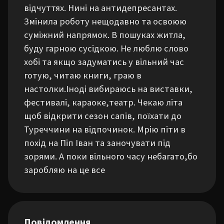
відчуттях. Нині на антидепресантах. 
Змінила роботу нещодавно та освоюю 
суміжний напрямок. В пошуках житла, 
буду гарною сусідкою. Не люблю слово 
хобі та якщо задуматись у вільний час 
готую, читаю книги, граю в 
настолки.Іноді вибираюсь на виставки, 
фестивалі, караоке,театр. Чекаю літа 
щоб відкрити сезон сапів, поїхати до 
Туреччини на відпочинок. Мрію піти в 
похід на Піп Іван та заночувати під 
зорями. А поки вільного часу небагато,бо 
заробляю на це все
Повідомлення