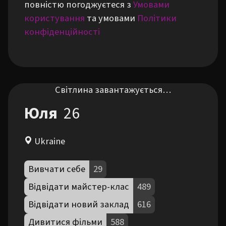
повністю погоджуєтеся з
Умовами
користування
та умовами
Політики
конфіденційності
Світлина завантажується…
Юля
26
Ukraine
Вивчати себе
29
Відвідати майстер-клас
489
Відвідати новий заклад
616
Дивитися фільми
588