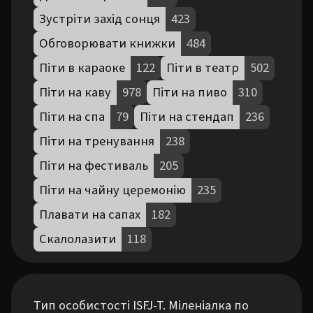
Зустріти захід сонця
423
Обговорювати книжки
484
Піти в караоке
122
Піти в театр
502
Піти на каву
978
Піти на пиво
310
Піти на спа
79
Піти на стендап
236
Піти на тренування
238
Піти на фестиваль
205
Піти на чайну церемонію
235
Плавати на сапах
182
Скалолазити
118
Тип особистості ISFJ-T. Міленіалка по 