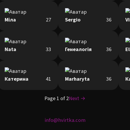
Міла
27
Sergio
36
Vi
Nata
33
Генеалогія
36
E
Катерина
41
Marharyta
36
К
Page 1 of 2
Next →
info@hvirtka.com