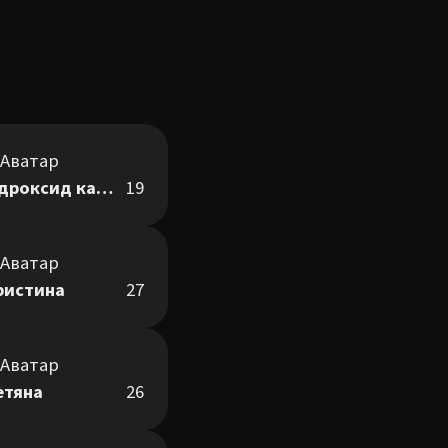
гідроксид кальцію
19
ристина
27
етяна
26