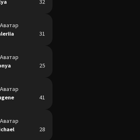
lya
32
leriia
31
onya
25
ugene
41
ichael
28