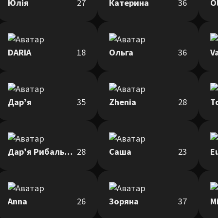
Юлія
27
Катерина
36
O
DARIA
18
Ольга
36
Va
Дарʼя
35
Zhenia
28
T
Дарʼя Рибальченко
28
Саша
23
E
Anna
26
Зоряна
37
M