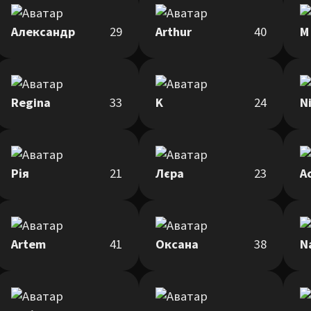
Александр
29
Arthur
40
М
Regina
33
K
24
N
Рія
21
Лєра
23
А
Artem
41
Оксана
38
N