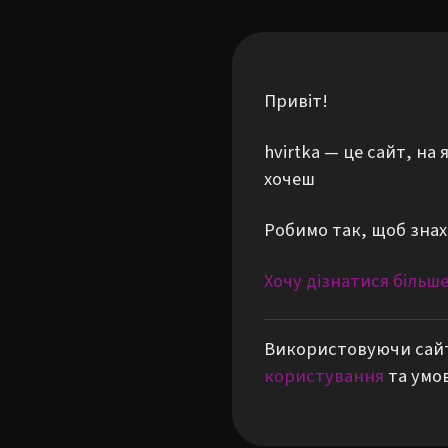
Привіт!
hvirtka — це сайт, н
хочеш
Робимо так, щоб знах
Хочу дізнатися більш
Використовуючи сайт
користування
та умо