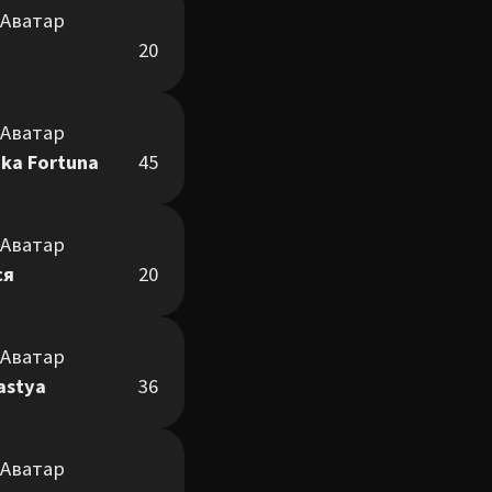
20
ika Fortuna
45
ся
20
astya
36