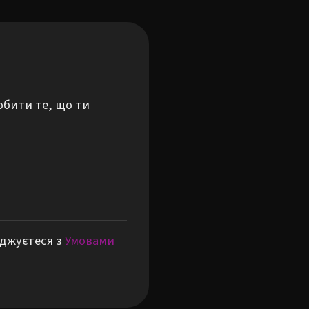
обити те, що ти
оджуєтеся з
Умовами