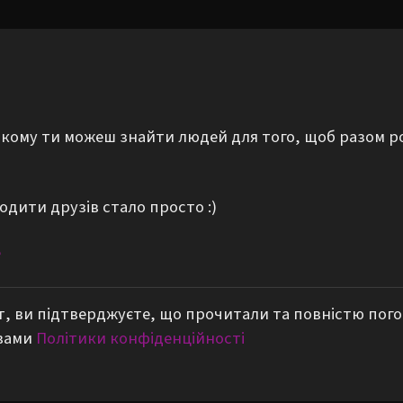
а якому ти можеш знайти людей для того, щоб разом р
одити друзів стало просто :)
е
, ви підтверджуєте, що прочитали та повністю пог
вами
Політики конфіденційності