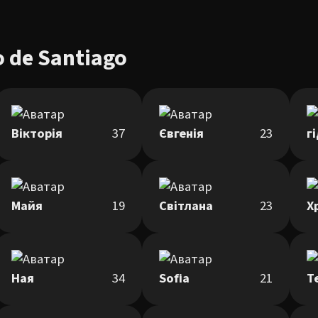
 de Santiago
Вікторія
37
Євгенія
23
Майя
19
Світлана
23
Х
Ная
34
Sofia
21
Т