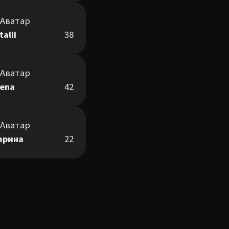
talii
38
lena
42
арина
22