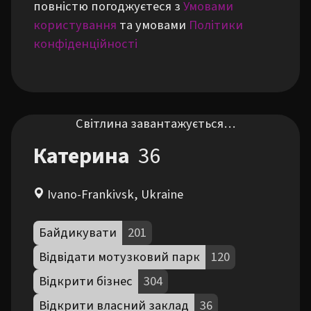
повністю погоджуєтеся з
Умовами
користування
та умовами
Політики
конфіденційності
Світлина завантажується…
Катерина
36
Ivano-Frankivsk, Ukraine
Байдикувати
201
Відвідати мотузковий парк
120
Відкрити бізнес
304
Відкрити власний заклад
36