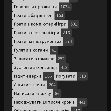
Говорити про життя
1034
Грати в бадмінтон
153
Грати в комп'ютерні ігри
501
Грати в настільні ігри
816
Грати на інструментах
174
Гуляти з котами
61
Зависати в гамаках
252
Зустріти захід сонця
418
Їздити верхи
166
Йогувати
313
Ліпити з глини
204
Написати книжку
86
Находжувати 10 тисяч кроків
441
Обговорювати психологію
417