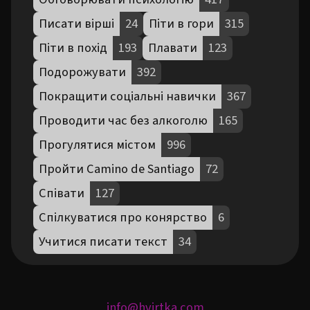
Писати вірші
24
Піти в гори
315
Піти в похід
193
Плавати
123
Подорожувати
392
Покращити соціальні навички
367
Проводити час без алкоголю
165
Прогулятися містом
996
Пройти Camino de Santiago
72
Співати
127
Спілкуватися про конярство
6
Учитися писати текст
34
info@hvirtka.com