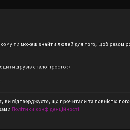
а якому ти можеш знайти людей для того, щоб разом р
одити друзів стало просто :)
е
, ви підтверджуєте, що прочитали та повністю пог
вами
Політики конфіденційності