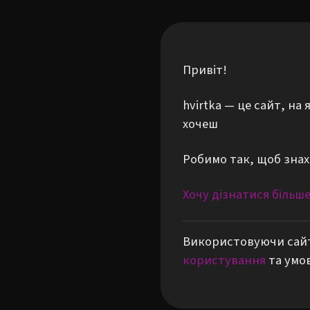
Привіт!
hvirtka — це сайт, н
хочеш
Робимо так, щоб знах
Хочу дізнатися більш
Використовуючи сайт
користування
та умо