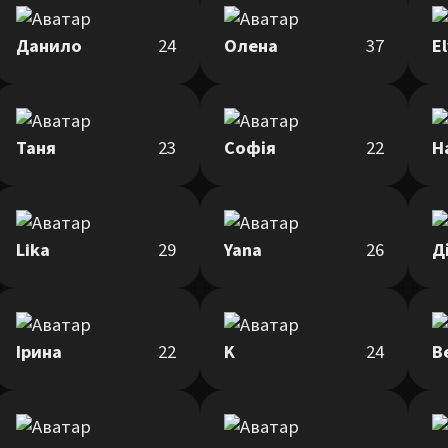
Данило
24
Олена
37
El
Таня
23
Софія
22
Н
Lika
29
Yana
26
Д
Ірина
22
K
24
В