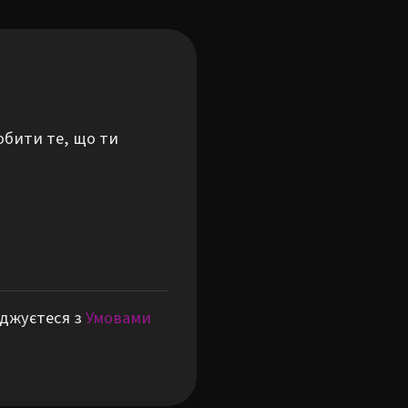
обити те, що ти
оджуєтеся з
Умовами