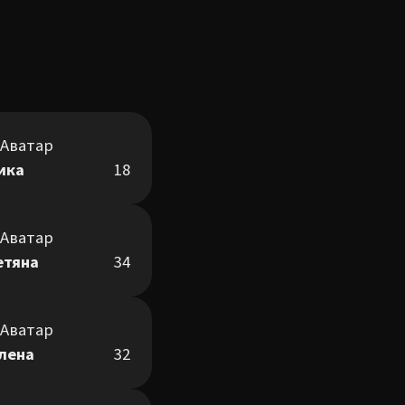
ика
18
етяна
34
лена
32