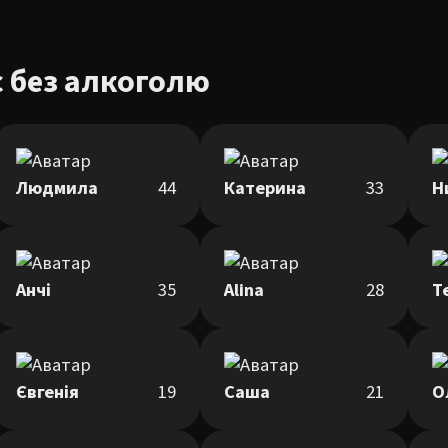
 без алкоголю
Людмила
44
Катерина
33
Н
Анчі
35
Alina
28
Т
Євгенія
19
Саша
21
О