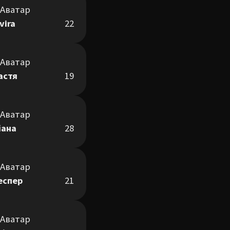
vira
22
астя
19
іана
28
еспер
21