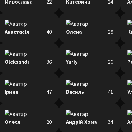
Мирослава
22
Катерина
24
А
Анастасія
40
Олена
28
К
Oleksandr
36
Yuriy
26
Р
Ірина
47
Василь
41
У
Олеся
20
Андрій Хома
34
А