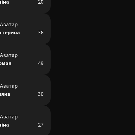
ліна
20
атерина
36
оман
49
ляна
30
ліна
27