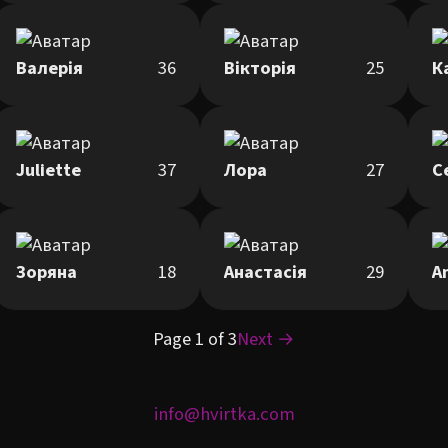
Валерія
36
Вікторія
25
К
Juliette
37
Лора
27
С
Зоряна
18
Анастасія
29
A
Page 1 of 3
Next →
info@hvirtka.com