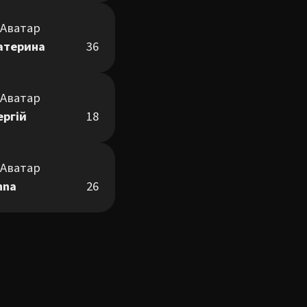
атерина
36
ергій
18
nna
26