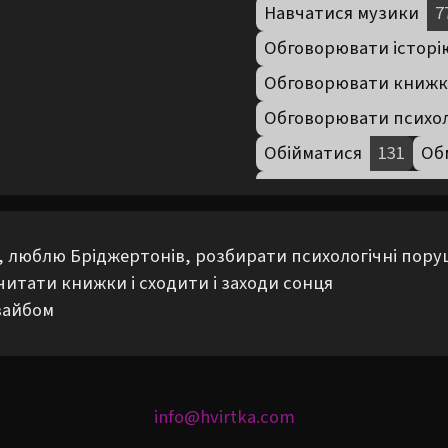
Навчатися музики
7
Обговорювати історі
Обговорювати книж
Обговорювати психо
Обійматися
131
Об
Піти в ботанічний са
Піти в галерею
335
 люблю Бріджертонів, розбирати психологічні пору
Піти на виставку
39
читати книжки і сходити і заходи сонця

Піти на фестиваль
2
вайбом
Покращити соціальні
Проводити час без а
Прогулятися містом
info@hvirtka.com
Філософствувати
39