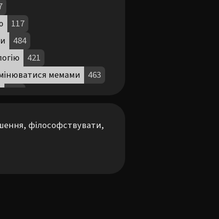
7
ю
117
ки
484
логію
421
мінюватися мемами
463
д
322
Піти в театр
501
шення, філософствувати, 
0
Піти на каву
976
05
Поджемити
64
 навички
367
лкоголю
165
998
Танцювати
320
8
Фотографувати
158