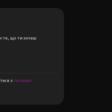
и те, що ти хочеш
теся з
Умовами