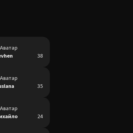
evhen
38
uslana
35
ихайло
24