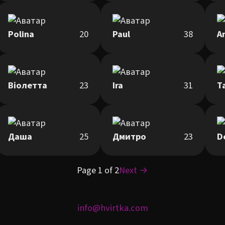
Polina
20
Paul
38
A
Віолетта
23
Ira
31
T
Даша
25
Дмитро
23
D
Page 1 of 2
Next →
info@hvirtka.com