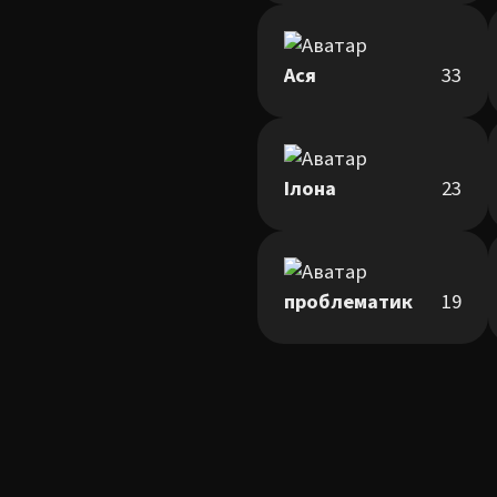
Ася
33
Ілона
23
проблематик
19