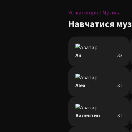
Усі категорії
/
Музика
Навчатися му
An
33
Alex
31
Валентин
31