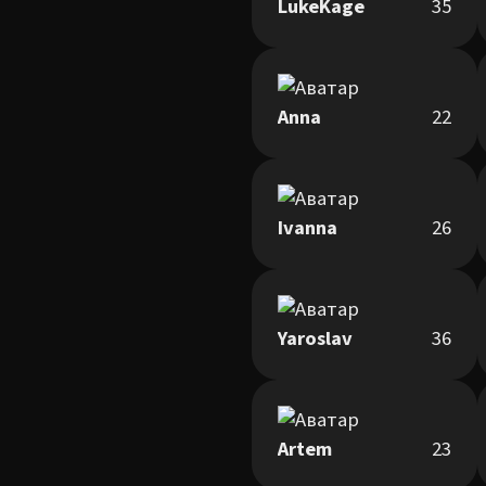
LukeKage
35
Anna
22
Ivanna
26
Yaroslav
36
Artem
23