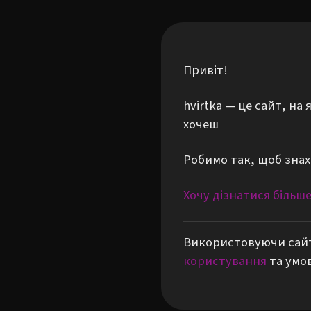
Привіт!
hvirtka — це сайт, н
хочеш
Робимо так, щоб знах
Хочу дізнатися більш
Використовуючи сайт
користування
та умо