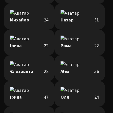
Михайло
24
Назар
31
Ірина
22
Рома
22
Єлизавета
22
Alex
36
Ірина
47
Оля
24