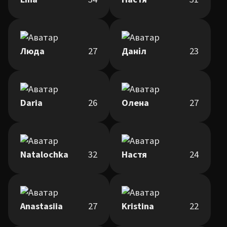
Люда
27
Даніл
23
Daria
26
Олена
27
Natalochka
32
Настя
24
Anastasiia
27
Kristina
22