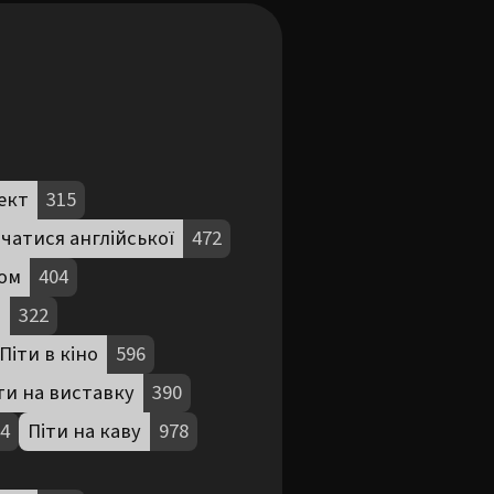
ект
315
чатися англійської
472
ом
404
д
322
Піти в кіно
596
ти на виставку
390
4
Піти на каву
978