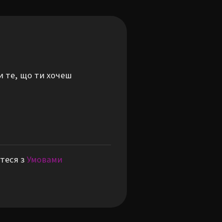
и те, що ти хочеш
теся з
Умовами