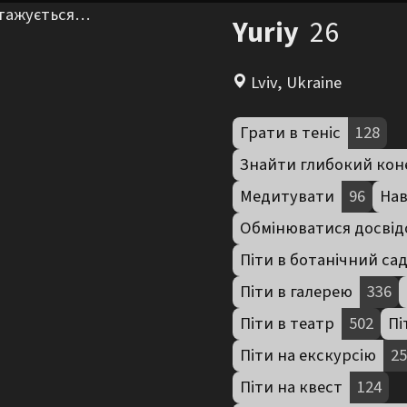
нтажується…
Yuriy
26
Lviv, Ukraine
Грати в теніс
128
Знайти глибокий кон
Медитувати
96
Нав
Обмінюватися досвід
Піти в ботанічний са
Піти в галерею
336
Піти в театр
502
Пі
Піти на екскурсію
25
Піти на квест
124