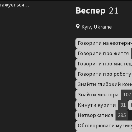
нтажується…
Веспер
21
Kyiv, Ukraine
Говорити на езотери
Говорити про життя
Говорити про мистец
Говорити про роботу
Знайти глибокий кон
Знайти ментора
107
Кинути курити
31
Нетворкатися
295
Обговорювати музик