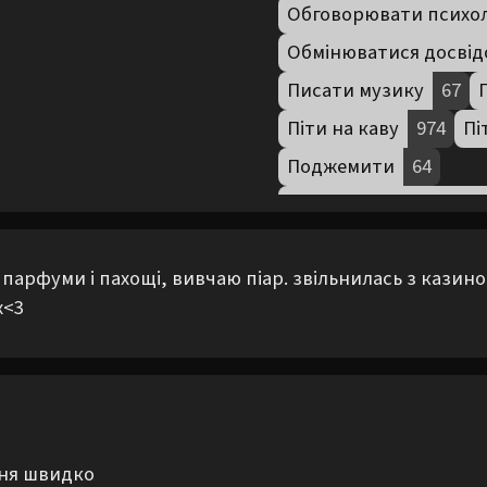
Обговорювати психо
Обмінюватися досвід
Писати музику
67
Піти на каву
974
Пі
Поджемити
64
Проводити час без а
Прогулятися містом
арфуми і пахощі, вивчаю піар. звільнилась з казино і
Співати
127
х<3
Спілкуватися на проф
Створити гурт
67
Фотографувати
159
Шукати речі в секонд
ння швидко