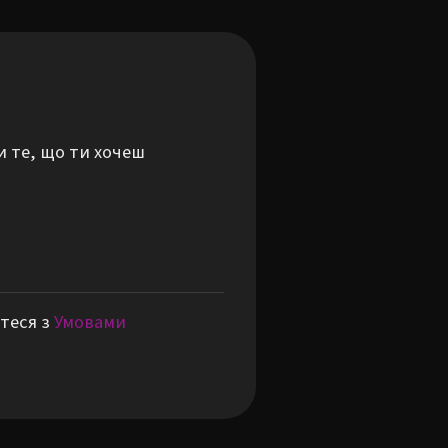
и те, що ти хочеш
теся з
Умовами