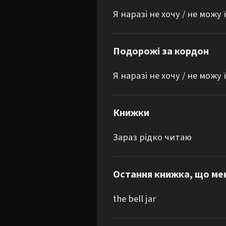
Я наразі не хочу / не можу
Подорожі за кордон
Я наразі не хочу / не можу
Книжки
Зараз рідко читаю
Остання книжка, що ме
the bell jar