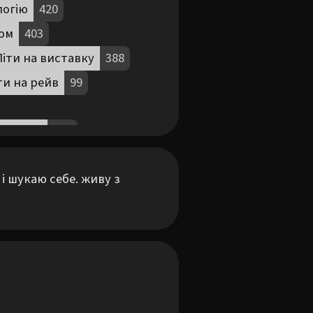
логію
420
ом
403
Піти на виставку
388
ти на рейв
99
лкоголю
165
997
Розхламитися
75
 шукаю себе. живу з 
есійні теми
232
Філософствувати
398
-хендах
393