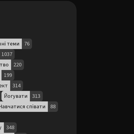
чні теми
76
1037
тво
220
199
ект
314
Йогувати
313
Навчатися співати
88
у
348