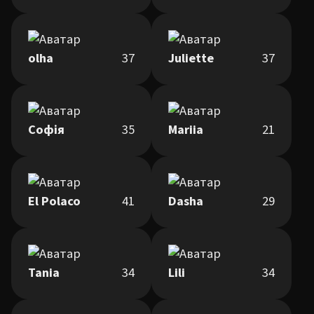
olha
37
Juliette
37
Софія
35
Mariia
21
El Polaco
41
Dasha
29
Tania
34
Lili
34