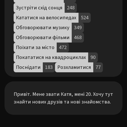
Зустріти схід сонця
248
Кататися на велосипедах
524
Обговорювати музику
349
Обговорювати фільми
468
Поїхати за місто
472
Покататися на квадроциклах
90
Поснідати
183
Розхламитися
77
Привіт. Мене звати Катя, мені 20. Хочу тут 
знайти нових друзів та нові знайомства.