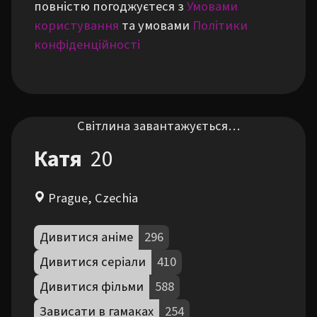
повністю погоджуєтеся з
Умовами
користування
та умовами
Політики
конфіденційності
Світлина завантажується…
Катя
20
Prague, Czechia
Дивитися аніме
296
Дивитися серіали
410
Дивитися фільми
588
Зависати в гамаках
254